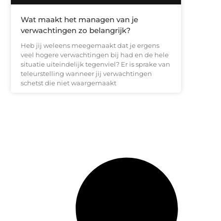
Wat maakt het managen van je
verwachtingen zo belangrijk?
Heb jij weleens meegemaakt dat je ergens
veel hogere verwachtingen bij had en de hele
situatie uiteindelijk tegenviel? Er is sprake van
teleurstelling wanneer jij verwachtingen
schetst die niet waargemaakt