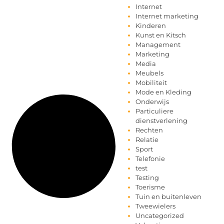
Internet
Internet marketing
Kinderen
Kunst en Kitsch
Management
Marketing
Media
Meubels
Mobiliteit
Mode en Kleding
Onderwijs
Particuliere
dienstverlening
Rechten
Relatie
Sport
Telefonie
test
Testing
Toerisme
Tuin en buitenleven
Tweewielers
Uncategorized