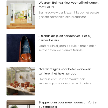
Waarom Belinda kiest voor stijlvol wonen
met LAB21
Een nieuwe vloer kiezen lijkt op het eerste
gezicht misschien een praktische
5 trends die je dit seizoen veel ziet bij
dames loafers
Loafers zijn al jaren populair, maar ieder
seizoen zien we nieuwe trends
Overzichtsgids voor beter wonen en
tuinieren het hele jaar door
Uw huis en tuin in topvorm: een
seizoensgids voor wonen en tuinieren
Stappenplan voor meer wooncomfort en
buitenplezier