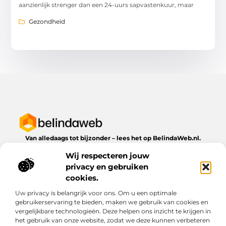
aanzienlijk strenger dan een 24-uurs sapvastenkuur, maar
Gezondheid
Van alledaags tot bijzonder – lees het op BelindaWeb.nl.
Ontdek inspirerende blogs en artikelen over alles wat het
Wij respecteren jouw
dagelijks leven te bieden heeft.
privacy en gebruiken
Bericht categorie
cookies.
Uw privacy is belangrijk voor ons. Om u een optimale
gebruikerservaring te bieden, maken we gebruik van cookies en
vergelijkbare technologieën. Deze helpen ons inzicht te krijgen in
Onze informatie
het gebruik van onze website, zodat we deze kunnen verbeteren