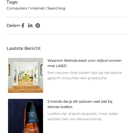
Tags:
Computers / Internet / Searching
Delen:
Laatste Bericht
Waarom Belinda kiest voor stijlvol wonen
met LAB21
Een nieuwe vloer kiezen lijkt op het eerste
gezicht misschien een praktische
5 trends die je dit seizoen veel ziet bij
dames loafers
Loafers zijn al jaren populair, maar ieder
seizoen zien we nieuwe trends