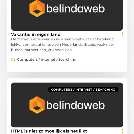
Vakantie in eigen land
De zomer is er alweer en iedereen weet wat dat betekent:
lekker zonnen, af en toe een Nederlands drupje, vaak naar
buiten, barbecueën, vrienden zien,
Computers / Internet / Searching
COMPUTERS / INTERNET / SEARCHING
HTML is niet zo moeilijk als het lijkt