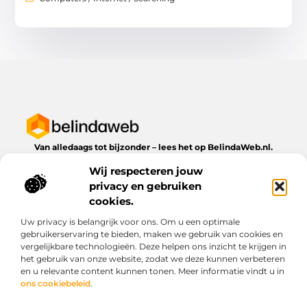
Van alledaags tot bijzonder – lees het op BelindaWeb.nl.
Ontdek inspirerende blogs en artikelen over alles wat het
Wij respecteren jouw
dagelijks leven te bieden heeft.
privacy en gebruiken
Bericht categorie
cookies.
Uw privacy is belangrijk voor ons. Om u een optimale
gebruikerservaring te bieden, maken we gebruik van cookies en
vergelijkbare technologieën. Deze helpen ons inzicht te krijgen in
Onze informatie
het gebruik van onze website, zodat we deze kunnen verbeteren
en u relevante content kunnen tonen. Meer informatie vindt u in
Kwaliteit backlinks kopen: wat je moet weten voordat je investeert
Geld verdienen via het internet: droom of werkbare realiteit?
ons cookiebeleid
.