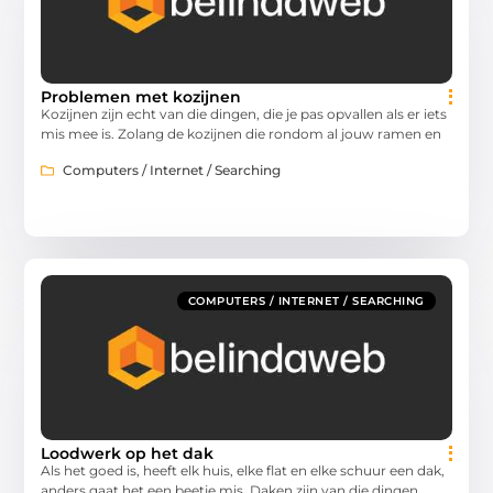
Problemen met kozijnen
Kozijnen zijn echt van die dingen, die je pas opvallen als er iets
mis mee is. Zolang de kozijnen die rondom al jouw ramen en
Computers / Internet / Searching
COMPUTERS / INTERNET / SEARCHING
Loodwerk op het dak
Als het goed is, heeft elk huis, elke flat en elke schuur een dak,
anders gaat het een beetje mis. Daken zijn van die dingen