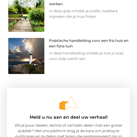
werken
In deze gids ontdek je snelle, haalbare
ingrepen die je huis frisser
Praktische handleiding voor een fris huis en
een fijne tuin
In deze handleiding ontdek je hoe je stap
voor stap werkt aan
Meld u nu aan en deel uw verhaal!
Wil je jouw ideeën, kennis of verhalen delen met een groter
publiek? Met ons platform krijg je de kans om je blog te
publiceren en te delen met lezers die geïnteresseerd zijn in