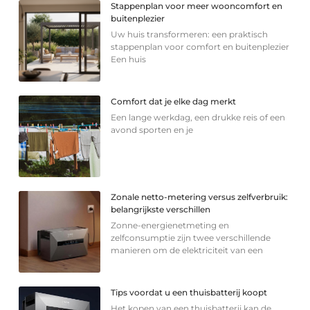
Stappenplan voor meer wooncomfort en
buitenplezier
Uw huis transformeren: een praktisch
stappenplan voor comfort en buitenplezier
Een huis
Comfort dat je elke dag merkt
Een lange werkdag, een drukke reis of een
avond sporten en je
Zonale netto-metering versus zelfverbruik:
belangrijkste verschillen
Zonne-energienetmeting en
zelfconsumptie zijn twee verschillende
manieren om de elektriciteit van een
Tips voordat u een thuisbatterij koopt
Het kopen van een thuisbatterij kan de