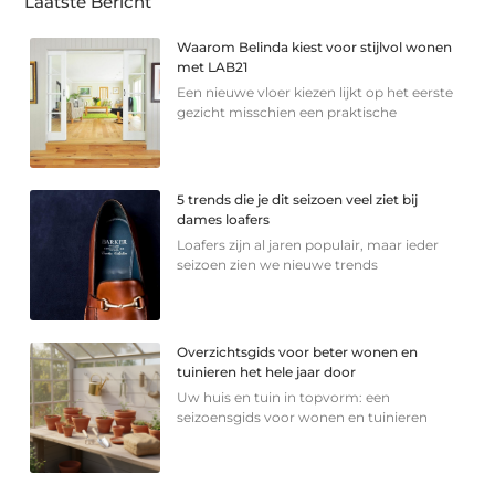
Laatste Bericht
Waarom Belinda kiest voor stijlvol wonen
met LAB21
Een nieuwe vloer kiezen lijkt op het eerste
gezicht misschien een praktische
5 trends die je dit seizoen veel ziet bij
dames loafers
Loafers zijn al jaren populair, maar ieder
seizoen zien we nieuwe trends
Overzichtsgids voor beter wonen en
tuinieren het hele jaar door
Uw huis en tuin in topvorm: een
seizoensgids voor wonen en tuinieren