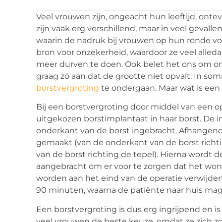
Veel vrouwen zijn, ongeacht hun leeftijd, ont
zijn vaak erg verschillend, maar in veel gevallen
waarin de nadruk bij vrouwen op hun ronde vo
bron voor onzekerheid, waardoor ze veel alle
meer durven te doen. Ook belet het ons om on
graag zó aan dat de grootte niet opvalt. In s
borstvergroting
te ondergaan. Maar wat is een 
Bij een borstvergroting door middel van een op
uitgekozen borstimplantaat in haar borst. De 
onderkant van de borst ingebracht. Afhangend 
gemaakt (van de onderkant van de borst richti
van de borst richting de tepel). Hierna word
aangebracht om er voor te zorgen dat het won
worden aan het eind van de operatie verwijder
90 minuten, waarna de patiënte naar huis mag
Een borstvergroting is dus erg ingrijpend en i
veel vrouwen de beste keuze, omdat ze zich z