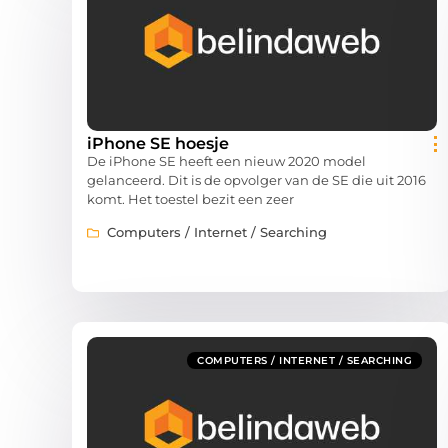
iPhone SE hoesje
De iPhone SE heeft een nieuw 2020 model
gelanceerd. Dit is de opvolger van de SE die uit 2016
komt. Het toestel bezit een zeer
Computers / Internet / Searching
COMPUTERS / INTERNET / SEARCHING