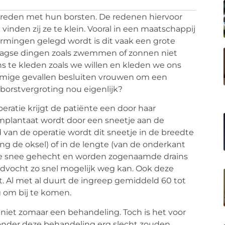
evreden met hun borsten. De redenen hiervoor
 vinden zij ze te klein. Vooral in een maatschappij
rmingen gelegd wordt is dit vaak een grote
daagse dingen zoals zwemmen of zonnen niet
s te kleden zoals we willen en kleden we ons
ommige gevallen besluiten vrouwen om een
borstvergroting nou eigenlijk?
eratie krijgt de patiënte een door haar
implantaat wordt door een sneetje aan de
van de operatie wordt dit sneetje in de breedte
ng de oksel) of in de lengte (van de onderkant
t de snee gehecht en worden zogenaamde drains
dvocht zo snel mogelijk weg kan. Ook deze
t. Al met al duurt de ingreep gemiddeld 60 tot
 om bij te komen.
s niet zomaar een behandeling. Toch is het voor
onder deze behandeling erg slecht zouden