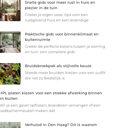
Snelle gids voor meer rust in huis en
plezier in de tuin
Creëer je eigen oase: tips voor een
rustgevend huis en een levendige
Praktische gids voor binnenklimaat en
buitenruimte
Creëer de perfecte balans tussen je woning
en tuin: een complete gids
Bruidsbroekpak als stijlvolle keuze
Steeds meer bruiden kiezen voor een outfit
die net zo feestelijk is
HPL platen kiezen voor een strakke afwerking binnen
en buiten
Wil je een gevel opfrissen, boeidelen vervangen of een
badkamermeubel maken dat
Verhuisd in Den Haag? Dit is waarom