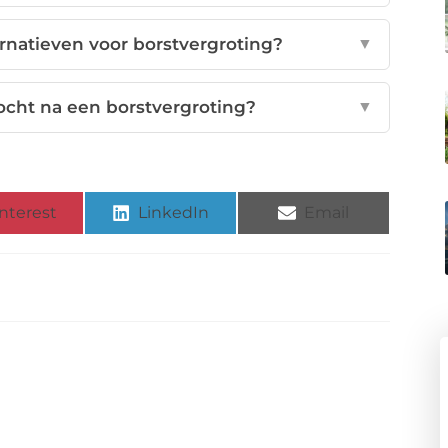
ernatieven voor borstvergroting?
▼
cht na een borstvergroting?
▼
nterest
LinkedIn
Email