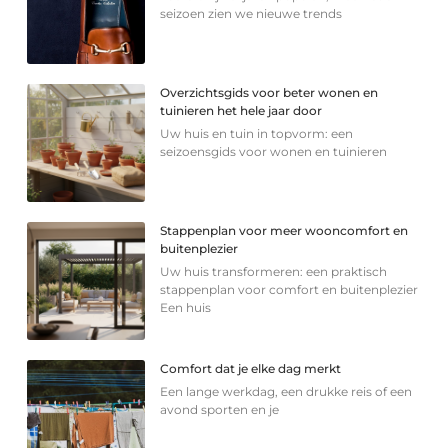
seizoen zien we nieuwe trends
Overzichtsgids voor beter wonen en
tuinieren het hele jaar door
Uw huis en tuin in topvorm: een
seizoensgids voor wonen en tuinieren
Stappenplan voor meer wooncomfort en
buitenplezier
Uw huis transformeren: een praktisch
stappenplan voor comfort en buitenplezier
Een huis
Comfort dat je elke dag merkt
Een lange werkdag, een drukke reis of een
avond sporten en je