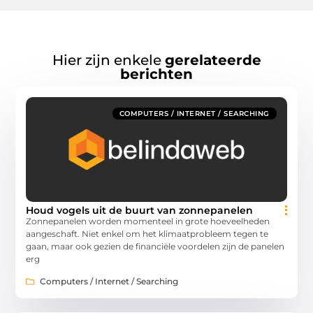
Hier zijn enkele
gerelateerde
berichten
COMPUTERS / INTERNET / SEARCHING
Houd vogels uit de buurt van zonnepanelen
Zonnepanelen worden momenteel in grote hoeveelheden
aangeschaft. Niet enkel om het klimaatprobleem tegen te
gaan, maar ook gezien de financiële voordelen zijn de panelen
erg
Computers / Internet / Searching