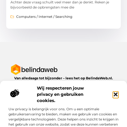
Achter deze vraag schuilt veel meer dan je denkt. Reken je
bijvoorbeeld de opbrengsten mee die
Computers / Internet / Searching
Van alledaags tot bijzonder – lees het op BelindaWeb.nl.
Ontdek inspirerende blogs en artikelen over alles wat het
Wij respecteren jouw
dagelijks leven te bieden heeft.
privacy en gebruiken
Bericht categorie
cookies.
Uw privacy is belangrijk voor ons. Om u een optimale
gebruikerservaring te bieden, maken we gebruik van cookies en
vergelijkbare technologieën. Deze helpen ons inzicht te krijgen in
Onze informatie
het gebruik van onze website, zodat we deze kunnen verbeteren