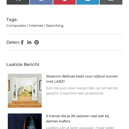
X
Facebook
Pinterest
LinkedIn
Email
(Twitter)
Tags:
Computers / Internet / Searching
Delen:
Laatste Bericht
Waarom Belinda kiest voor stijlvol wonen
met LAB21
Een nieuwe vloer kiezen lijkt op het eerste
gezicht misschien een praktische
5 trends die je dit seizoen veel ziet bij
dames loafers
Loafers zijn al jaren populair, maar ieder