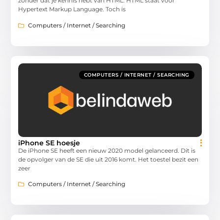
zonder dat je kennis hebt van HTML. HTML staat voor
Hypertext Markup Language. Toch is
Computers / Internet / Searching
COMPUTERS / INTERNET / SEARCHING
iPhone SE hoesje
De iPhone SE heeft een nieuw 2020 model gelanceerd. Dit is
de opvolger van de SE die uit 2016 komt. Het toestel bezit een
zeer
Computers / Internet / Searching