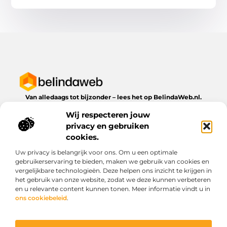
Van alledaags tot bijzonder – lees het op BelindaWeb.nl.
Ontdek inspirerende blogs en artikelen over alles wat het
Wij respecteren jouw
dagelijks leven te bieden heeft.
privacy en gebruiken
Bericht categorie
cookies.
Uw privacy is belangrijk voor ons. Om u een optimale
gebruikerservaring te bieden, maken we gebruik van cookies en
vergelijkbare technologieën. Deze helpen ons inzicht te krijgen in
Onze informatie
het gebruik van onze website, zodat we deze kunnen verbeteren
en u relevante content kunnen tonen. Meer informatie vindt u in
Kwaliteit backlinks kopen: wat je moet weten voordat je investeert
Geld verdienen via het internet: droom of werkbare realiteit?
ons cookiebeleid
.