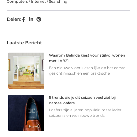
Computers / Internet / Searching
Delen:
Laatste Bericht
Waarom Belinda kiest voor stijlvol wonen
met LAB21
Een nieuwe vloer kiezen lijkt op het eerste
gezicht misschien een praktische
5 trends die je dit seizoen veel ziet bij
dames loafers
Loafers zijn al jaren populair, maar ieder
seizoen zien we nieuwe trends