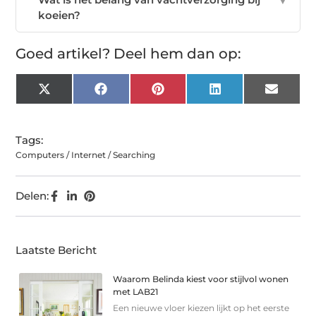
▼
koeien?
Goed artikel? Deel hem dan op:
X
Facebook
Pinterest
LinkedIn
Email
(Twitter)
Tags:
Computers / Internet / Searching
Delen:
Laatste Bericht
Waarom Belinda kiest voor stijlvol wonen
met LAB21
Een nieuwe vloer kiezen lijkt op het eerste