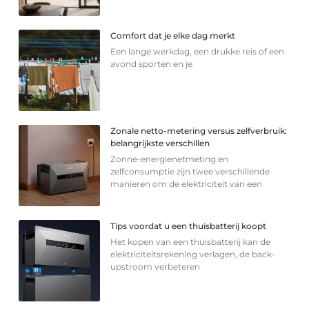
Comfort dat je elke dag merkt
Een lange werkdag, een drukke reis of een
avond sporten en je
Zonale netto-metering versus zelfverbruik:
belangrijkste verschillen
Zonne-energienetmeting en
zelfconsumptie zijn twee verschillende
manieren om de elektriciteit van een
Tips voordat u een thuisbatterij koopt
Het kopen van een thuisbatterij kan de
elektriciteitsrekening verlagen, de back-
upstroom verbeteren