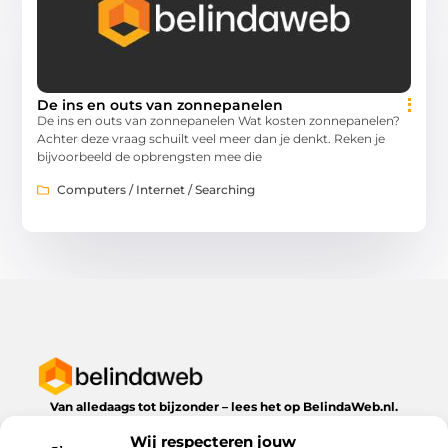
De ins en outs van zonnepanelen
De ins en outs van zonnepanelen Wat kosten zonnepanelen?
Achter deze vraag schuilt veel meer dan je denkt. Reken je
bijvoorbeeld de opbrengsten mee die
Computers / Internet / Searching
Van alledaags tot bijzonder – lees het op BelindaWeb.nl.
Ontdek inspirerende blogs en artikelen over alles wat het
Wij respecteren jouw
dagelijks leven te bieden heeft.