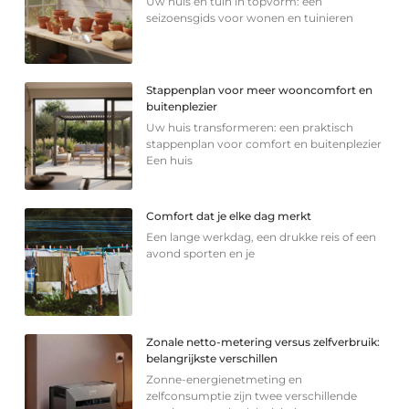
Uw huis en tuin in topvorm: een
seizoensgids voor wonen en tuinieren
Stappenplan voor meer wooncomfort en
buitenplezier
Uw huis transformeren: een praktisch
stappenplan voor comfort en buitenplezier
Een huis
Comfort dat je elke dag merkt
Een lange werkdag, een drukke reis of een
avond sporten en je
Zonale netto-metering versus zelfverbruik:
belangrijkste verschillen
Zonne-energienetmeting en
zelfconsumptie zijn twee verschillende