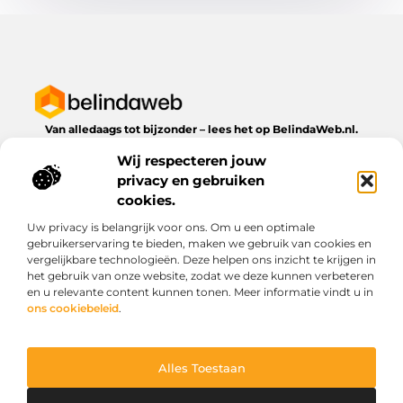
Van alledaags tot bijzonder – lees het op BelindaWeb.nl.
Ontdek inspirerende blogs en artikelen over alles wat het
Wij respecteren jouw
dagelijks leven te bieden heeft.
privacy en gebruiken
Bericht categorie
cookies.
Uw privacy is belangrijk voor ons. Om u een optimale
gebruikerservaring te bieden, maken we gebruik van cookies en
vergelijkbare technologieën. Deze helpen ons inzicht te krijgen in
Onze informatie
het gebruik van onze website, zodat we deze kunnen verbeteren
en u relevante content kunnen tonen. Meer informatie vindt u in
Kwaliteit backlinks kopen: wat je moet weten voordat je investeert
Geld verdienen via het internet: droom of werkbare realiteit?
ons cookiebeleid
.
Alles Toestaan
Website index
Cookiebeleid (EU)