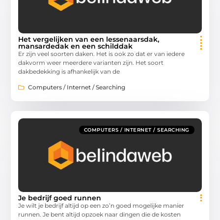
Het vergelijken van een lessenaarsdak,
mansardedak en een schilddak
Er zijn veel soorten daken. Het is ook zo dat er van iedere
dakvorm weer meerdere varianten zijn. Het soort
dakbedekking is afhankelijk van de
Computers / Internet / Searching
COMPUTERS / INTERNET / SEARCHING
Je bedrijf goed runnen
Je wilt je bedrijf altijd op een zo’n goed mogelijke manier
runnen. Je bent altijd opzoek naar dingen die de kosten