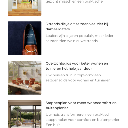
gezicht misschien een praktische
5 trends die je dit seizoen veel ziet bij
dames loafers
Loafers zijn al jaren populair, maar ieder
seizoen zien we nieuwe trends
Overzichtsgids voor beter wonen en
tuinieren het hele jaar door
Uw huis en tuin in topvorm: een
seizoensgids voor wonen en tuinieren
Stappenplan voor meer wooncomfort en
buitenplezier
Uw huis transformeren: een praktisch
stappenplan voor comfort en buitenplezier
Een huis