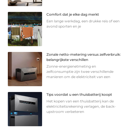
Comfort dat je elke dag merkt
Een lange werkdag, een drukke reis of een
avond sporten en je
Zonale netto-metering versus zelfverbruik:
belangrijkste verschillen
Zonne-energienetmeting en
zelfconsumptie zijn twee verschillende
manieren om de elektriciteit van een
Tips voordat u een thuisbatterij koopt
Het kopen van een thuisbatterij kan de
elektriciteitsrekening verlagen, de back-
upstroom verbeteren