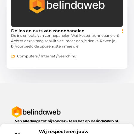
De ins en outs van zonnepanelen
De ins en outs van zonnepanelen Wat kosten zonnepanelen?
Achter deze vraag schuilt veel meer dan je denkt. Reken je
bijvoorbeeld de opbrengsten mee die
Computers / Internet / Searching
Van alledaags tot bijzonder – lees het op BelindaWeb.nl.
Ontdek inspirerende blogs en artikelen over alles wat het
Wij respecteren jouw
dagelijks leven te bieden heeft.