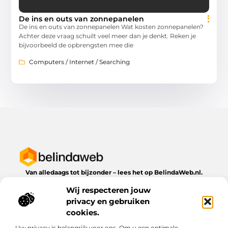
De ins en outs van zonnepanelen
De ins en outs van zonnepanelen Wat kosten zonnepanelen?
Achter deze vraag schuilt veel meer dan je denkt. Reken je
bijvoorbeeld de opbrengsten mee die
Computers / Internet / Searching
Van alledaags tot bijzonder – lees het op BelindaWeb.nl.
Ontdek inspirerende blogs en artikelen over alles wat het
Wij respecteren jouw
dagelijks leven te bieden heeft.
privacy en gebruiken
Bericht categorie
cookies.
Uw privacy is belangrijk voor ons. Om u een optimale