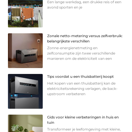
Een lange werkdag, een drukke reis of een
avond sporten en je
Zonale netto-metering versus zelfverbruik:
belangrijkste verschillen
Zonne-energienetmeting en
zelfconsumptie zijn twee verschillende
manieren om de elektriciteit van een
Tips voordat u een thuisbatterij koopt
Het kopen van een thuisbatterij kan de
elektriciteitsrekening verlagen, de back-
upstroom verbeteren
Gids voor kleine verbeteringen in huis en
tuin
Transformeer je leefomgeving met kleine,