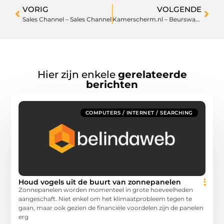
VORIG
VOLGENDE
Sales Channel – Sales Channel
Kamerscherm.nl – Beurswand
Hier zijn enkele
gerelateerde
berichten
COMPUTERS / INTERNET / SEARCHING
Houd vogels uit de buurt van zonnepanelen
Zonnepanelen worden momenteel in grote hoeveelheden
aangeschaft. Niet enkel om het klimaatprobleem tegen te
gaan, maar ook gezien de financiële voordelen zijn de panelen
erg