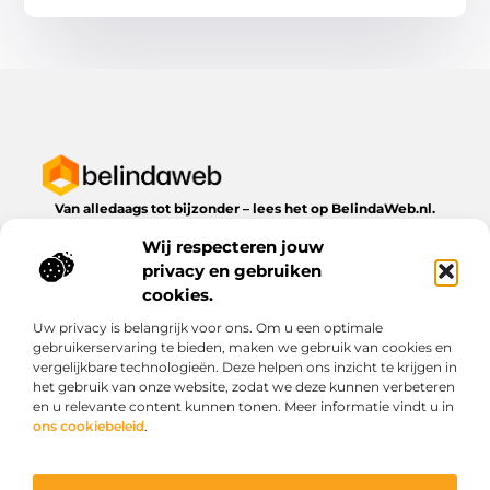
Van alledaags tot bijzonder – lees het op BelindaWeb.nl.
Ontdek inspirerende blogs en artikelen over alles wat het
Wij respecteren jouw
dagelijks leven te bieden heeft.
privacy en gebruiken
Bericht categorie
cookies.
Uw privacy is belangrijk voor ons. Om u een optimale
gebruikerservaring te bieden, maken we gebruik van cookies en
vergelijkbare technologieën. Deze helpen ons inzicht te krijgen in
Onze informatie
het gebruik van onze website, zodat we deze kunnen verbeteren
en u relevante content kunnen tonen. Meer informatie vindt u in
Kwaliteit backlinks kopen: wat je moet weten voordat je investeert
Geld verdienen via het internet: droom of werkbare realiteit?
ons cookiebeleid
.