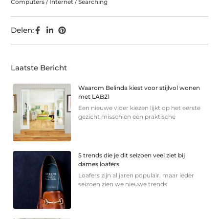
Computers / Internet / Searching
Delen:
Laatste Bericht
Waarom Belinda kiest voor stijlvol wonen
met LAB21
Een nieuwe vloer kiezen lijkt op het eerste
gezicht misschien een praktische
5 trends die je dit seizoen veel ziet bij
dames loafers
Loafers zijn al jaren populair, maar ieder
seizoen zien we nieuwe trends