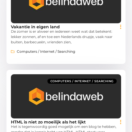
Vakantie in eigen land
De zomer is er alweer en iedereen weet wat dat betekent:
lekker zonnen, af en toe een Nederlands drupje, vaak naar
buiten, barbecueën, vrienden zien,
Computers / Internet / Searching
COMPUTERS / INTERNET / SEARCHING
HTML is niet zo moeilijk als het lijkt
Het is tegenwoordig goed mogelijk om een blog te hebben,
zonder dat je kennis hebt van HTML. HTML staat voor