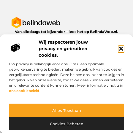
Van alledaags tot bijzonder – lees het op BelindaWeb.nl.
Ontdek inspirerende blogs en artikelen over alles wat het
Wij respecteren jouw
dagelijks leven te bieden heeft.
privacy en gebruiken
Bericht categorie
cookies.
Uw privacy is belangrijk voor ons. Om u een optimale
gebruikerservaring te bieden, maken we gebruik van cookies en
vergelijkbare technologieën. Deze helpen ons inzicht te krijgen in
Onze informatie
het gebruik van onze website, zodat we deze kunnen verbeteren
en u relevante content kunnen tonen. Meer informatie vindt u in
Kwaliteit backlinks kopen: wat je moet weten voordat je investeert
Geld verdienen via het internet: droom of werkbare realiteit?
ons cookiebeleid
.
Alles Toestaan
Website index
Cookiebeleid (EU)
@2025 www.belindaweb.nl. All Right Reserved.
Cookies Beheren