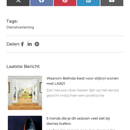
X
Facebook
Pinterest
LinkedIn
Email
(Twitter)
Tags:
Dienstverlening
Delen:
Laatste Bericht
Waarom Belinda kiest voor stijlvol wonen
met LAB21
Een nieuwe vloer kiezen lijkt op het eerste
gezicht misschien een praktische
5 trends die je dit seizoen veel ziet bij
dames loafers