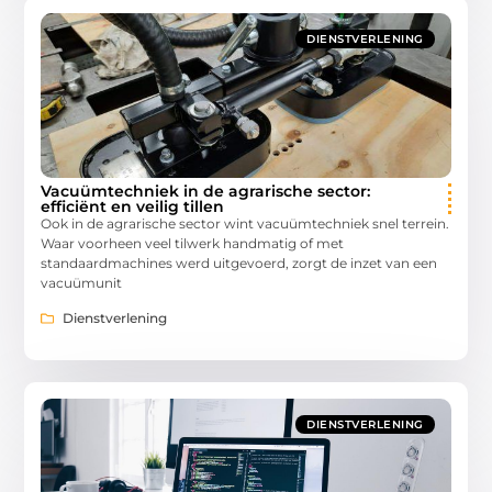
DIENSTVERLENING
Vacuümtechniek in de agrarische sector:
efficiënt en veilig tillen
Ook in de agrarische sector wint vacuümtechniek snel terrein.
Waar voorheen veel tilwerk handmatig of met
standaardmachines werd uitgevoerd, zorgt de inzet van een
vacuümunit
Dienstverlening
DIENSTVERLENING