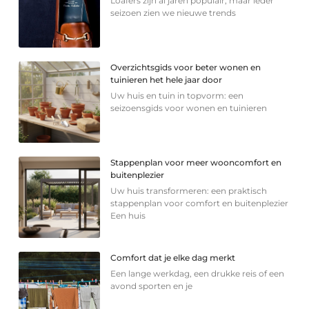
Loafers zijn al jaren populair, maar ieder
seizoen zien we nieuwe trends
Overzichtsgids voor beter wonen en
tuinieren het hele jaar door
Uw huis en tuin in topvorm: een
seizoensgids voor wonen en tuinieren
Stappenplan voor meer wooncomfort en
buitenplezier
Uw huis transformeren: een praktisch
stappenplan voor comfort en buitenplezier
Een huis
Comfort dat je elke dag merkt
Een lange werkdag, een drukke reis of een
avond sporten en je