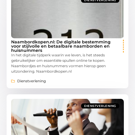
DIENSTVERLENING
Naambordkopen.nl: De digitale bestemming
voor stijlvolle en betaalbare naamborden en
huisnummers
In het digitale tijdperk waarin we leven, is het steeds
gebruikelijker om essentiële spullen online te kopen.
Naambordjes en huisnummers vormen hierop geen
uitzondering. Naambordkopen.nl
Dienstverlening
DIENSTVERLENING