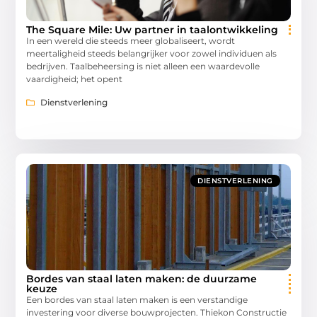
The Square Mile: Uw partner in taalontwikkeling
In een wereld die steeds meer globaliseert, wordt
meertaligheid steeds belangrijker voor zowel individuen als
bedrijven. Taalbeheersing is niet alleen een waardevolle
vaardigheid; het opent
Dienstverlening
DIENSTVERLENING
Bordes van staal laten maken: de duurzame
keuze
Een bordes van staal laten maken is een verstandige
investering voor diverse bouwprojecten. Thiekon Constructie