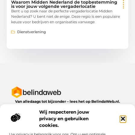
Waarom Midden Nederland de topbestemming
is voor jouw volgende vergaderlocatie
Bent u op zoek naar de perfecte vergaderlocatie Midden
Nederland? U bent niet de enige. Deze regio is een populaire
keuze voor bedrijven en organisaties vanwege
Dienstverlening
Van alledaags tot bijzonder – lees het op BelindaWeb.nl.
Ontdek inspirerende blogs en artikelen over alles wat het
Wij respecteren jouw
dagelijks leven te bieden heeft.
privacy en gebruiken
Bericht categorie
cookies.
Uw privacy is belangrijk voor ons. Om u een optimale