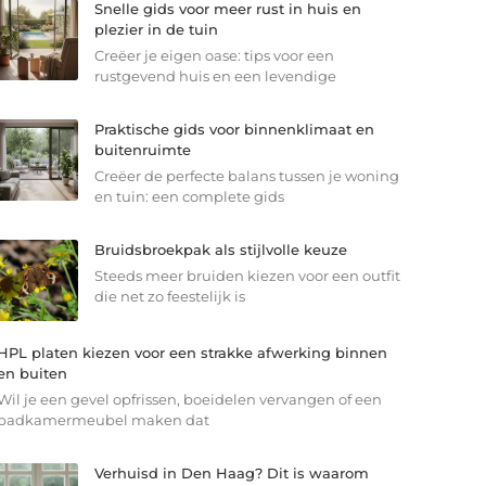
Snelle gids voor meer rust in huis en
plezier in de tuin
Creëer je eigen oase: tips voor een
rustgevend huis en een levendige
Praktische gids voor binnenklimaat en
buitenruimte
Creëer de perfecte balans tussen je woning
en tuin: een complete gids
Bruidsbroekpak als stijlvolle keuze
Steeds meer bruiden kiezen voor een outfit
die net zo feestelijk is
HPL platen kiezen voor een strakke afwerking binnen
en buiten
Wil je een gevel opfrissen, boeidelen vervangen of een
badkamermeubel maken dat
Verhuisd in Den Haag? Dit is waarom