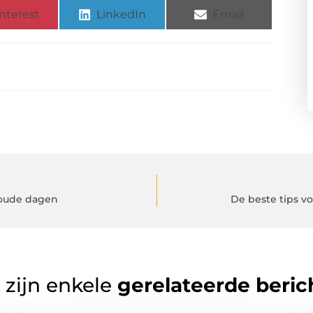
nterest
LinkedIn
Email
oude dagen
De beste tips v
 zijn enkele
gerelateerde beric