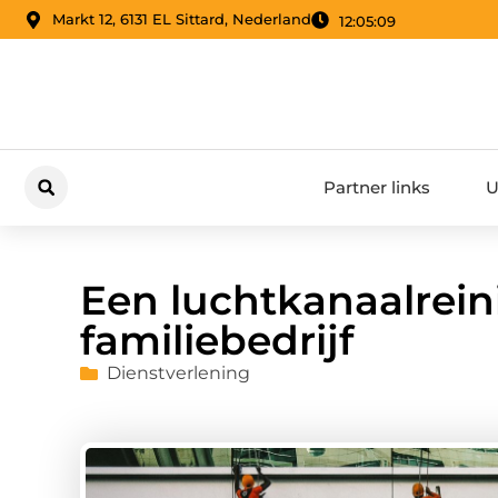
Markt 12, 6131 EL Sittard, Nederland
12:05:10
Partner links
U
Een luchtkanaalrein
familiebedrijf
Dienstverlening