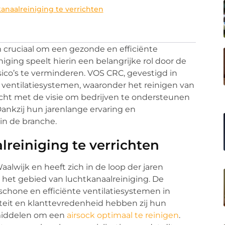
anaalreiniging te verrichten
m cruciaal om een gezonde en efficiënte
ing speelt hierin een belangrijke rol door de
sico’s te verminderen. VOS CRC, gevestigd in
an ventilatiesystemen, waaronder het reinigen van
richt met de visie om bedrijven te ondersteunen
Dankzij hun jarenlange ervaring en
in de branche.
reiniging te verrichten
aalwijk en heeft zich in de loop der jaren
het gebied van luchtkanaalreiniging. De
chone en efficiënte ventilatiesystemen in
iteit en klanttevredenheid hebben zij hun
 middelen om een
airsock optimaal te reinigen
.