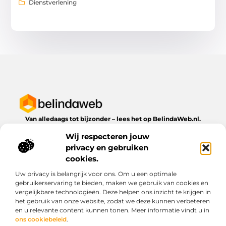
Dienstverlening
Van alledaags tot bijzonder – lees het op BelindaWeb.nl.
Ontdek inspirerende blogs en artikelen over alles wat het
Wij respecteren jouw
dagelijks leven te bieden heeft.
privacy en gebruiken
Bericht categorie
cookies.
Uw privacy is belangrijk voor ons. Om u een optimale
gebruikerservaring te bieden, maken we gebruik van cookies en
vergelijkbare technologieën. Deze helpen ons inzicht te krijgen in
Onze informatie
het gebruik van onze website, zodat we deze kunnen verbeteren
en u relevante content kunnen tonen. Meer informatie vindt u in
Kwaliteit backlinks kopen: wat je moet weten voordat je investeert
Geld verdienen via het internet: droom of werkbare realiteit?
ons cookiebeleid
.