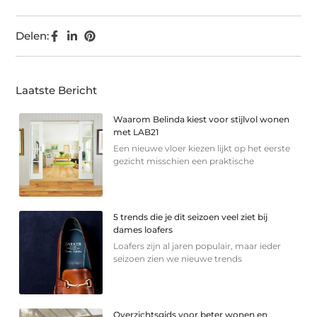
Delen:
Laatste Bericht
Waarom Belinda kiest voor stijlvol wonen
met LAB21
Een nieuwe vloer kiezen lijkt op het eerste
gezicht misschien een praktische
5 trends die je dit seizoen veel ziet bij
dames loafers
Loafers zijn al jaren populair, maar ieder
seizoen zien we nieuwe trends
Overzichtsgids voor beter wonen en