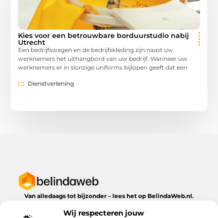
Kies voor een betrouwbare borduurstudio nabij
Utrecht
Een bedrijfswagen en de bedrijfskleding zijn naast uw
werknemers het uithangbord van uw bedrijf. Wanneer uw
werknemers er in slonzige uniforms bijlopen geeft dat een
Dienstverlening
Van alledaags tot bijzonder – lees het op BelindaWeb.nl.
Ontdek inspirerende blogs en artikelen over alles wat het
Wij respecteren jouw
dagelijks leven te bieden heeft.