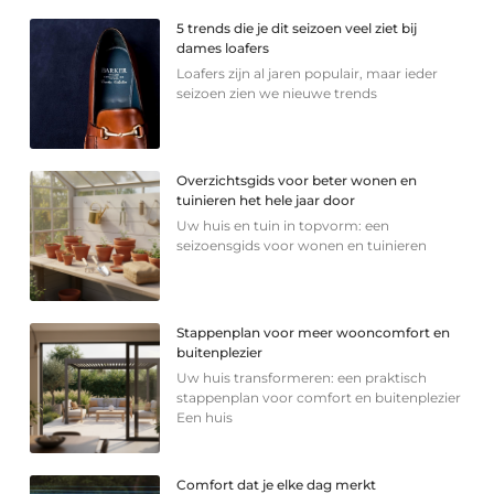
5 trends die je dit seizoen veel ziet bij
dames loafers
Loafers zijn al jaren populair, maar ieder
seizoen zien we nieuwe trends
Overzichtsgids voor beter wonen en
tuinieren het hele jaar door
Uw huis en tuin in topvorm: een
seizoensgids voor wonen en tuinieren
Stappenplan voor meer wooncomfort en
buitenplezier
Uw huis transformeren: een praktisch
stappenplan voor comfort en buitenplezier
Een huis
Comfort dat je elke dag merkt