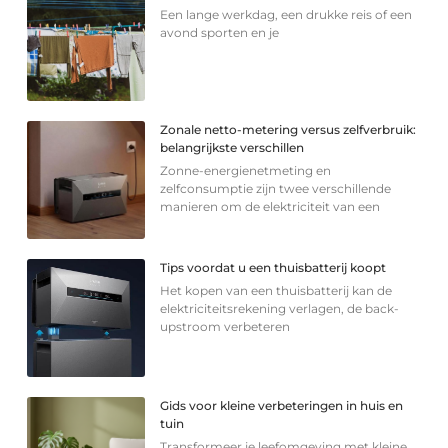
Een lange werkdag, een drukke reis of een
avond sporten en je
Zonale netto-metering versus zelfverbruik:
belangrijkste verschillen
Zonne-energienetmeting en
zelfconsumptie zijn twee verschillende
manieren om de elektriciteit van een
Tips voordat u een thuisbatterij koopt
Het kopen van een thuisbatterij kan de
elektriciteitsrekening verlagen, de back-
upstroom verbeteren
Gids voor kleine verbeteringen in huis en
tuin
Transformeer je leefomgeving met kleine,