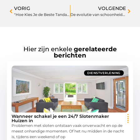
VORIG
VOLGENDE
"Hoe Kies Je de Beste Tandarts in Schiedam voor Jouw Gezin: Een Gids"
De evolutie van schoonheidsbehandelingen in Waalwijk
Hier zijn enkele
gerelateerde
berichten
DIENSTVERLENING
Wanneer schakel je een 24/7 Slotenmaker
Huizen in
Problemen met sloten ontstaan vaak onverwacht en op de
meest onhandige momenten. Of het nu midden in de nacht
is, tijdens een weekend of op