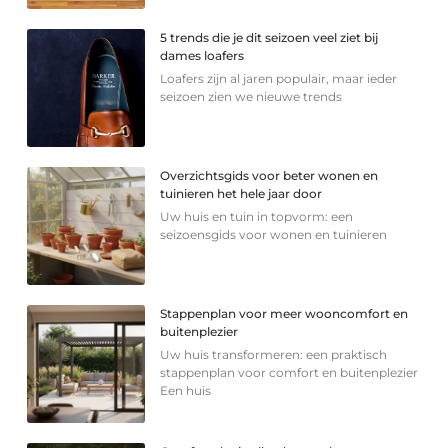
5 trends die je dit seizoen veel ziet bij
dames loafers
Loafers zijn al jaren populair, maar ieder
seizoen zien we nieuwe trends
Overzichtsgids voor beter wonen en
tuinieren het hele jaar door
Uw huis en tuin in topvorm: een
seizoensgids voor wonen en tuinieren
Stappenplan voor meer wooncomfort en
buitenplezier
Uw huis transformeren: een praktisch
stappenplan voor comfort en buitenplezier
Een huis