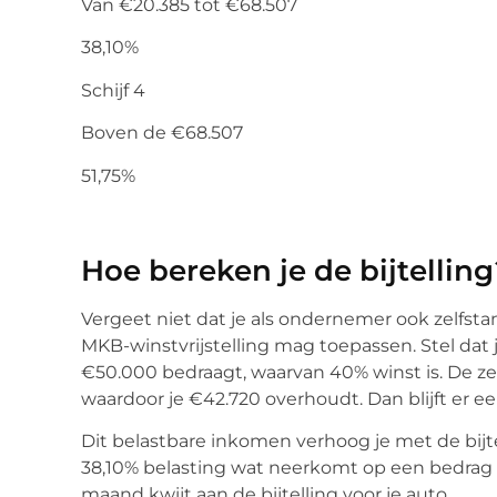
Van €20.385 tot €68.507
38,10%
Schijf 4
Boven de €68.507
51,75%
Hoe bereken je de bijtelling
Vergeet niet dat je als ondernemer ook zelfsta
MKB-winstvrijstelling mag toepassen. Stel dat
€50.000 bedraagt, waarvan 40% winst is. De zelf
waardoor je €42.720 overhoudt. Dan blijft er e
Dit belastbare inkomen verhoog je met de bijtel
38,10% belasting wat neerkomt op een bedrag 
maand kwijt aan de bijtelling voor je auto.