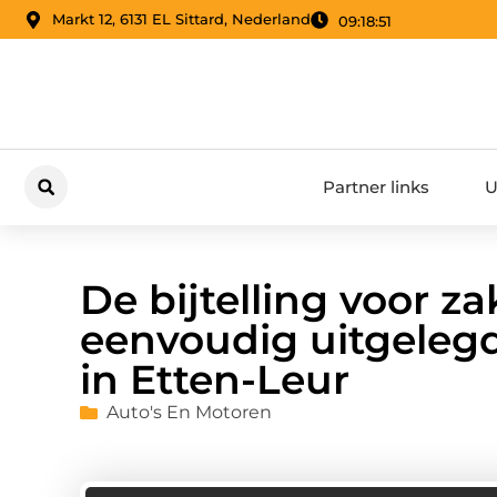
Markt 12, 6131 EL Sittard, Nederland
09:18:52
Partner links
U
De bijtelling voor za
eenvoudig uitgelegd
in Etten-Leur
Auto's En Motoren