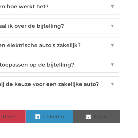
 en hoe werkt het?
▼
l ik over de bijtelling?
▼
 elektrische auto's zakelijk?
▼
 toepassen op de bijtelling?
▼
j de keuze voor een zakelijke auto?
▼
nterest
LinkedIn
Email