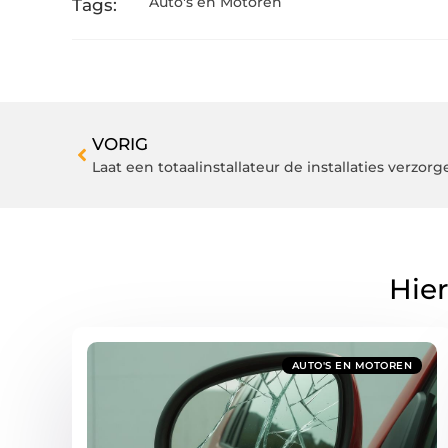
Auto's en Motoren
Tags:
VORIG
Laat een totaalinstallateur de installaties verzorg
Hier
AUTO'S EN MOTOREN