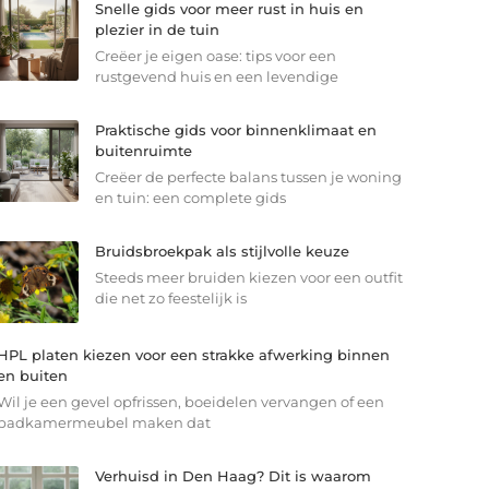
Snelle gids voor meer rust in huis en
plezier in de tuin
Creëer je eigen oase: tips voor een
rustgevend huis en een levendige
Praktische gids voor binnenklimaat en
buitenruimte
Creëer de perfecte balans tussen je woning
en tuin: een complete gids
Bruidsbroekpak als stijlvolle keuze
Steeds meer bruiden kiezen voor een outfit
die net zo feestelijk is
HPL platen kiezen voor een strakke afwerking binnen
en buiten
Wil je een gevel opfrissen, boeidelen vervangen of een
badkamermeubel maken dat
Verhuisd in Den Haag? Dit is waarom