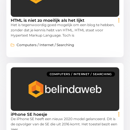
HTML is niet zo moeilijk als het lijkt
Het is tegenwoordig goed mogelijk om een blog te hebben,
zonder dat je kennis hebt van HTML. HTML staat voor
Hypertext Markup Language. Toch is
Computers / Internet / Searching
COMPUTERS / INTERNET / SEARCHING
iPhone SE hoesje
De iPhone SE heeft een nieuw 2020 model gelanceerd. Dit is
de opvolger van de SE die uit 2016 komt. Het toestel bezit een
zeer