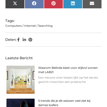
X
Facebook
Pinterest
LinkedIn
Email
(Twitter)
Tags:
Computers / Internet / Searching
Delen:
Laatste Bericht
Waarom Belinda kiest voor stijlvol wonen
met LAB21
Een nieuwe vloer kiezen lijkt op het eerste
gezicht misschien een praktische
5 trends die je dit seizoen veel ziet bij
dames loafers