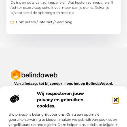
De ins en outs van zonnepanelen Wat kosten zonnepanelen?
Achter deze vraag schuilt veel meer dan je denkt. Reken je
bijvoorbeeld de opbrengsten mee die
Computers / Internet / Searching
Van alledaags tot bijzonder – lees het op BelindaWeb.nl.
Ontdek inspirerende blogs en artikelen over alles wat het
Wij respecteren jouw
dagelijks leven te bieden heeft.
privacy en gebruiken
Bericht categorie
cookies.
Uw privacy is belangrijk voor ons. Om u een optimale
gebruikerservaring te bieden, maken we gebruik van cookies en
vergelijkbare technologieën. Deze helpen ons inzicht te krijgen in