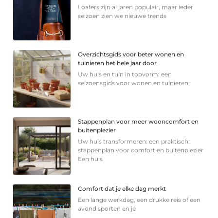
Loafers zijn al jaren populair, maar ieder
seizoen zien we nieuwe trends
Overzichtsgids voor beter wonen en
tuinieren het hele jaar door
Uw huis en tuin in topvorm: een
seizoensgids voor wonen en tuinieren
Stappenplan voor meer wooncomfort en
buitenplezier
Uw huis transformeren: een praktisch
stappenplan voor comfort en buitenplezier
Een huis
Comfort dat je elke dag merkt
Een lange werkdag, een drukke reis of een
avond sporten en je