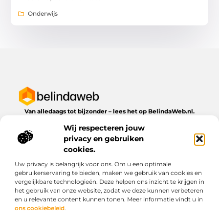
Onderwijs
Van alledaags tot bijzonder – lees het op BelindaWeb.nl.
Ontdek inspirerende blogs en artikelen over alles wat het
Wij respecteren jouw
dagelijks leven te bieden heeft.
privacy en gebruiken
Bericht categorie
cookies.
Uw privacy is belangrijk voor ons. Om u een optimale
gebruikerservaring te bieden, maken we gebruik van cookies en
vergelijkbare technologieën. Deze helpen ons inzicht te krijgen in
Onze informatie
het gebruik van onze website, zodat we deze kunnen verbeteren
en u relevante content kunnen tonen. Meer informatie vindt u in
Kwaliteit backlinks kopen: wat je moet weten voordat je investeert
Geld verdienen via het internet: droom of werkbare realiteit?
ons cookiebeleid
.