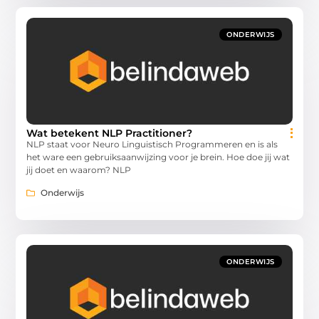
ONDERWIJS
Wat betekent NLP Practitioner?
NLP staat voor Neuro Linguistisch Programmeren en is als
het ware een gebruiksaanwijzing voor je brein. Hoe doe jij wat
jij doet en waarom? NLP
Onderwijs
ONDERWIJS