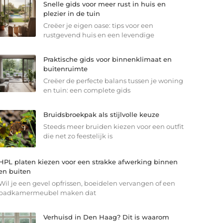
Snelle gids voor meer rust in huis en
plezier in de tuin
Creëer je eigen oase: tips voor een
rustgevend huis en een levendige
Praktische gids voor binnenklimaat en
buitenruimte
Creëer de perfecte balans tussen je woning
en tuin: een complete gids
Bruidsbroekpak als stijlvolle keuze
Steeds meer bruiden kiezen voor een outfit
die net zo feestelijk is
HPL platen kiezen voor een strakke afwerking binnen
en buiten
Wil je een gevel opfrissen, boeidelen vervangen of een
badkamermeubel maken dat
Verhuisd in Den Haag? Dit is waarom