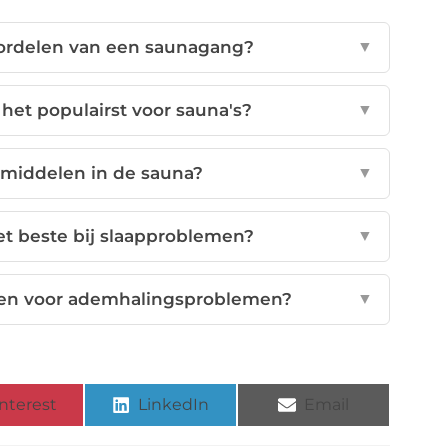
ordelen van een saunagang?
▼
het populairst voor sauna's?
▼
tmiddelen in de sauna?
▼
t beste bij slaapproblemen?
▼
ken voor ademhalingsproblemen?
▼
nterest
LinkedIn
Email