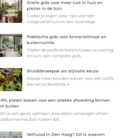
Snelle gids voor meer rust in huis en
plezier in de tuin
Creëer je eigen oase: tips voor een
rustgevend huis en een levendige
Praktische gids voor binnenklimaat en
buitenruimte
Creëer de perfecte balans tussen je woning
en tuin: een complete gids
Bruidsbroekpak als stijlvolle keuze
Steeds meer bruiden kiezen voor een outfit
die net zo feestelijk is
HPL platen kiezen voor een strakke afwerking binnen
en buiten
Wil je een gevel opfrissen, boeidelen vervangen of een
badkamermeubel maken dat
Verhuisd in Den Haag? Dit is waarom