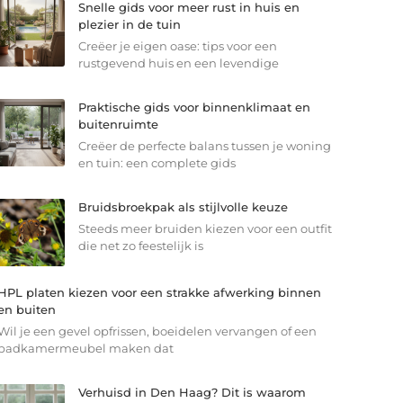
Snelle gids voor meer rust in huis en
plezier in de tuin
Creëer je eigen oase: tips voor een
rustgevend huis en een levendige
Praktische gids voor binnenklimaat en
buitenruimte
Creëer de perfecte balans tussen je woning
en tuin: een complete gids
Bruidsbroekpak als stijlvolle keuze
Steeds meer bruiden kiezen voor een outfit
die net zo feestelijk is
HPL platen kiezen voor een strakke afwerking binnen
en buiten
Wil je een gevel opfrissen, boeidelen vervangen of een
badkamermeubel maken dat
Verhuisd in Den Haag? Dit is waarom