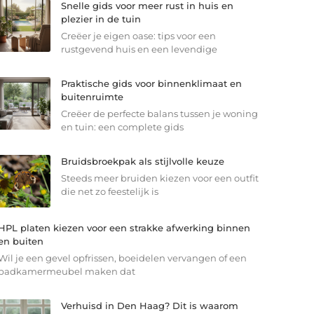
Snelle gids voor meer rust in huis en
plezier in de tuin
Creëer je eigen oase: tips voor een
rustgevend huis en een levendige
Praktische gids voor binnenklimaat en
buitenruimte
Creëer de perfecte balans tussen je woning
en tuin: een complete gids
Bruidsbroekpak als stijlvolle keuze
Steeds meer bruiden kiezen voor een outfit
die net zo feestelijk is
HPL platen kiezen voor een strakke afwerking binnen
en buiten
Wil je een gevel opfrissen, boeidelen vervangen of een
badkamermeubel maken dat
Verhuisd in Den Haag? Dit is waarom