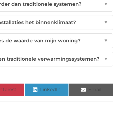
rder dan traditionele systemen?
▼
tallaties het binnenklimaat?
▼
es de waarde van mijn woning?
▼
 en traditionele verwarmingssystemen?
▼
nterest
LinkedIn
Email