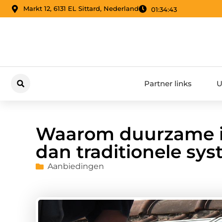
Markt 12, 6131 EL Sittard, Nederland
01:34:44
Partner links
U
Waarom duurzame ins
dan traditionele sy
Aanbiedingen