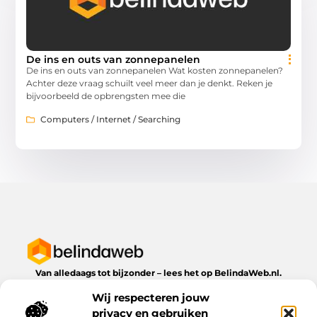
De ins en outs van zonnepanelen
De ins en outs van zonnepanelen Wat kosten zonnepanelen?
Achter deze vraag schuilt veel meer dan je denkt. Reken je
bijvoorbeeld de opbrengsten mee die
Computers / Internet / Searching
Van alledaags tot bijzonder – lees het op BelindaWeb.nl.
Ontdek inspirerende blogs en artikelen over alles wat het
Wij respecteren jouw
dagelijks leven te bieden heeft.
privacy en gebruiken