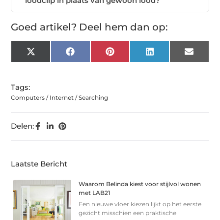
loodclip in plaats van gewoon lood?
Goed artikel? Deel hem dan op:
X
Facebook
Pinterest
LinkedIn
Email
(Twitter)
Tags:
Computers / Internet / Searching
Delen:
Laatste Bericht
Waarom Belinda kiest voor stijlvol wonen
met LAB21
Een nieuwe vloer kiezen lijkt op het eerste
gezicht misschien een praktische