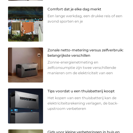
Comfort dat je elke dag merkt
Een lange werkdag, een drukke reis of een
avond sporten en je
Zonale netto-metering versus zelfverbruik:
belangrijkste verschillen
Zonne-energienetmeting en
zelfconsumptie zijn twee verschillende
manieren om de elektriciteit van een
Tips voordat u een thuisbatterij koopt
Het kopen van een thuisbatterij kan de
elektriciteitsrekening verlagen, de back-
upstroom verbeteren
Gids voor kleine verbeteringen in huis en