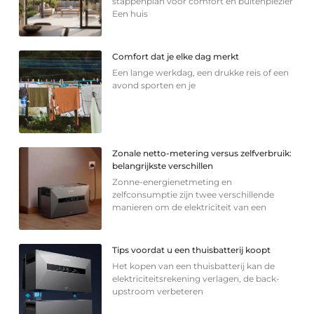
stappenplan voor comfort en buitenplezier
Een huis
Comfort dat je elke dag merkt
Een lange werkdag, een drukke reis of een
avond sporten en je
Zonale netto-metering versus zelfverbruik:
belangrijkste verschillen
Zonne-energienetmeting en
zelfconsumptie zijn twee verschillende
manieren om de elektriciteit van een
Tips voordat u een thuisbatterij koopt
Het kopen van een thuisbatterij kan de
elektriciteitsrekening verlagen, de back-
upstroom verbeteren