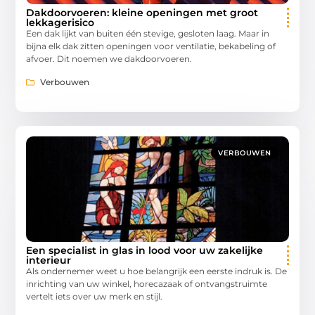
Dakdoorvoeren: kleine openingen met groot
lekkagerisico
Een dak lijkt van buiten één stevige, gesloten laag. Maar in
bijna elk dak zitten openingen voor ventilatie, bekabeling of
afvoer. Dit noemen we dakdoorvoeren.
Verbouwen
VERBOUWEN
Een specialist in glas in lood voor uw zakelijke
interieur
Als ondernemer weet u hoe belangrijk een eerste indruk is. De
inrichting van uw winkel, horecazaak of ontvangstruimte
vertelt iets over uw merk en stijl.