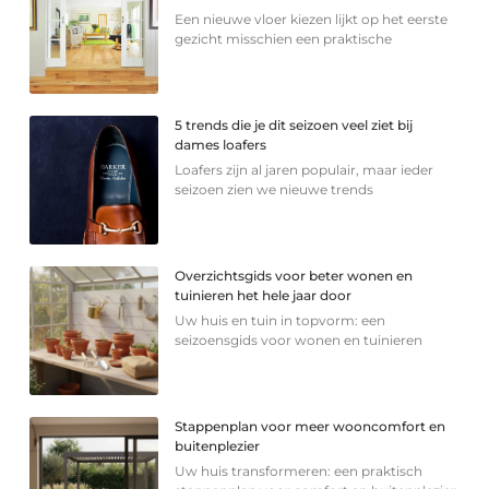
Een nieuwe vloer kiezen lijkt op het eerste
gezicht misschien een praktische
5 trends die je dit seizoen veel ziet bij
dames loafers
Loafers zijn al jaren populair, maar ieder
seizoen zien we nieuwe trends
Overzichtsgids voor beter wonen en
tuinieren het hele jaar door
Uw huis en tuin in topvorm: een
seizoensgids voor wonen en tuinieren
Stappenplan voor meer wooncomfort en
buitenplezier
Uw huis transformeren: een praktisch