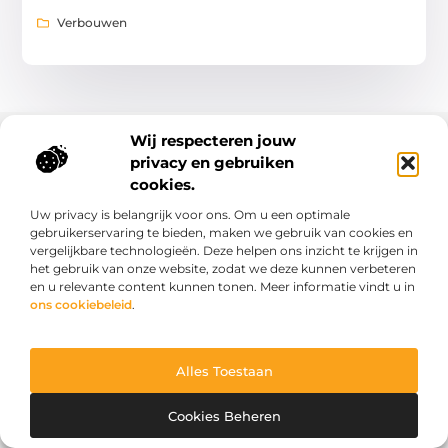
Verbouwen
Wij respecteren jouw
privacy en gebruiken
cookies.
Uw privacy is belangrijk voor ons. Om u een optimale
gebruikerservaring te bieden, maken we gebruik van cookies en
Van alledaags tot bijzonder – lees het op BelindaWeb.nl.
vergelijkbare technologieën. Deze helpen ons inzicht te krijgen in
Ontdek inspirerende blogs en artikelen over alles wat het
het gebruik van onze website, zodat we deze kunnen verbeteren
dagelijks leven te bieden heeft.
en u relevante content kunnen tonen. Meer informatie vindt u in
ons cookiebeleid
.
Bericht categorie
Alles Toestaan
Onze informatie
Cookies Beheren
Kwaliteit backlinks kopen: wat je moet weten voordat je investeert
Geld verdienen via het internet: droom of werkbare realiteit?