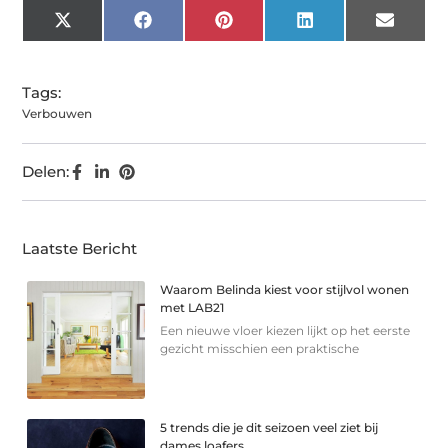
X
Facebook
Pinterest
LinkedIn
Email
(Twitter)
Tags:
Verbouwen
Delen:
Laatste Bericht
Waarom Belinda kiest voor stijlvol wonen
met LAB21
Een nieuwe vloer kiezen lijkt op het eerste
gezicht misschien een praktische
5 trends die je dit seizoen veel ziet bij
dames loafers