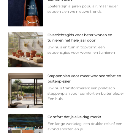
Loafers zijn al jaren populair, maar ieder
seizoen zien we nieuwe trends
Overzichtsgids voor beter wonen en
tuinieren het hele jaar door
Uw huis en tuin in topvorm: een
seizoensgids voor wonen en tuinieren
Stappenplan voor meer wooncomfort en
buitenplezier
Uw huis transformeren: een praktisch
stappenplan voor comfort en buitenplezier
Een huis
Comfort dat je elke dag merkt
Een lange werkdag, een drukke reis of een
avond sporten en je