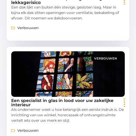
lekkagerisico
Een dak lijkt van buiten één stevige, gesloten laag. Maar in
bijna elk dak zitten openingen voor ventilatie, bekabeling of
afvoer. Dit noemen we dakdoorvoeren.
Verbouwen
VERBOUWEN
Een specialist in glas in lood voor uw zakelijke
interieur
Als ondernemer weet u hoe belangrijk een eerste indruk is. De
inrichting van uw winkel, horecazaak of ontvangstruimte
vertelt iets over uw merk en stijl.
Verbouwen