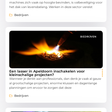
machines zich vaak op hoogte bevinden, is valbeveiliging voor
het dak van levensbelang. Werken in deze sector vereist
Bedrijven
BEDRIJVEN
Een lasser in Apeldoorn inschakelen voor
kleinschalige projecten?
Wanneer je denkt aan professionals, dan denk je vaak al gauw
al grootschalige projecten, enorme klussen en dagenlange
planningen om ervoor te zorgen dat deze
Bedrijven