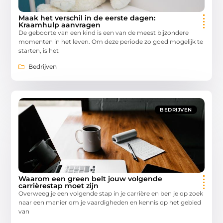
Maak het verschil in de eerste dagen:
Kraamhulp aanvragen
De geboorte van een kind is een van de meest bijzondere
momenten in het leven. Om deze periode zo goed mogelijk te
starten, is het
Bedrijven
BEDRIJVEN
Waarom een green belt jouw volgende
carrièrestap moet zijn
Overweeg je een volgende stap in je carrière en ben je op zoek
naar een manier om je vaardigheden en kennis op het gebied
van