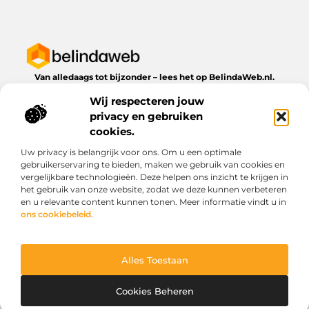
Van alledaags tot bijzonder – lees het op BelindaWeb.nl.
Ontdek inspirerende blogs en artikelen over alles wat het
Wij respecteren jouw
dagelijks leven te bieden heeft.
privacy en gebruiken
Bericht categorie
cookies.
Uw privacy is belangrijk voor ons. Om u een optimale
gebruikerservaring te bieden, maken we gebruik van cookies en
vergelijkbare technologieën. Deze helpen ons inzicht te krijgen in
Onze informatie
het gebruik van onze website, zodat we deze kunnen verbeteren
en u relevante content kunnen tonen. Meer informatie vindt u in
Kwaliteit backlinks kopen: wat je moet weten voordat je investeert
Geld verdienen via het internet: droom of werkbare realiteit?
ons cookiebeleid
.
Alles Toestaan
Website index
Cookiebeleid (EU)
@2025 www.belindaweb.nl. All Right Reserved.
Cookies Beheren