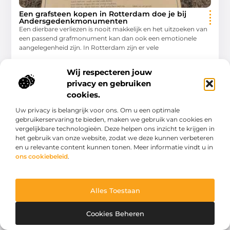
Een grafsteen kopen in Rotterdam doe je bij
Andersgedenkmonumenten
Een dierbare verliezen is nooit makkelijk en het uitzoeken van
een passend grafmonument kan dan ook een emotionele
aangelegenheid zijn. In Rotterdam zijn er vele
Bedrijven
Wij respecteren jouw
privacy en gebruiken
cookies.
BEDRIJVEN
Uw privacy is belangrijk voor ons. Om u een optimale
gebruikerservaring te bieden, maken we gebruik van cookies en
vergelijkbare technologieën. Deze helpen ons inzicht te krijgen in
het gebruik van onze website, zodat we deze kunnen verbeteren
en u relevante content kunnen tonen. Meer informatie vindt u in
ons cookiebeleid
.
Telefoonaccessoires met oog op het milieu:
Duurzaam gebruik
Alles Toestaan
Je telefoon zit waarschijnlijk nu ook binnen handbereik, toch?
We zijn ermee vergroeid en eerlijk is eerlijk, het maakt ons
Cookies Beheren
leven een stuk makkelijker. Maar