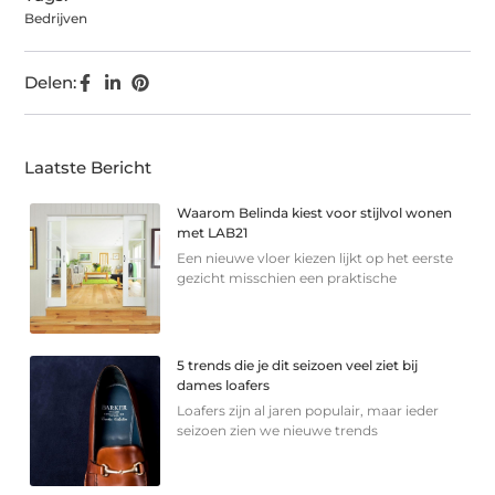
Bedrijven
Delen:
Laatste Bericht
Waarom Belinda kiest voor stijlvol wonen
met LAB21
Een nieuwe vloer kiezen lijkt op het eerste
gezicht misschien een praktische
5 trends die je dit seizoen veel ziet bij
dames loafers
Loafers zijn al jaren populair, maar ieder
seizoen zien we nieuwe trends