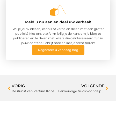
Meld u nu aan en deel uw verhaal!
Wil je jouw ideeën, kennis of verhalen delen met een groter
publiek? Met ons platform krijg je de kans om je blog te
publiceren en te delen met lezers die geïnteresseerd zijn in
jouw content. Schrijf mee en laat je stem horen!
Registreer u vandaag nog
VORIG
VOLGENDE
De Kunst van Parfum Kopen: Begrijp het Verschil
Eenvoudige trucs voor de perfecte salontafel in jouw woonkamer