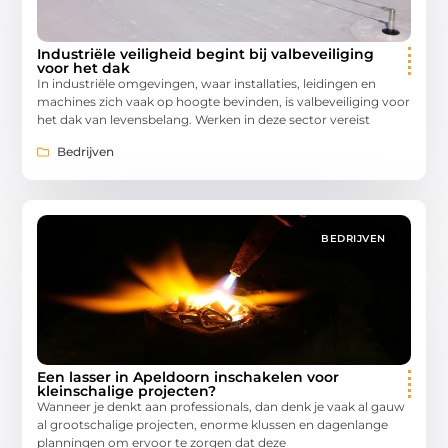
Industriële veiligheid begint bij valbeveiliging
voor het dak
In industriële omgevingen, waar installaties, leidingen en
machines zich vaak op hoogte bevinden, is valbeveiliging voor
het dak van levensbelang. Werken in deze sector vereist
Bedrijven
BEDRIJVEN
Een lasser in Apeldoorn inschakelen voor
kleinschalige projecten?
Wanneer je denkt aan professionals, dan denk je vaak al gauw
al grootschalige projecten, enorme klussen en dagenlange
planningen om ervoor te zorgen dat deze