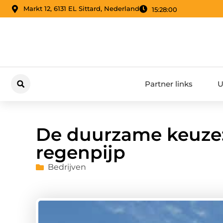
Markt 12, 6131 EL Sittard, Nederland
15:28:01
Partner links
U
De duurzame keuze:
regenpijp
Bedrijven