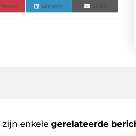
nterest
LinkedIn
Email
 zijn enkele
gerelateerde beric