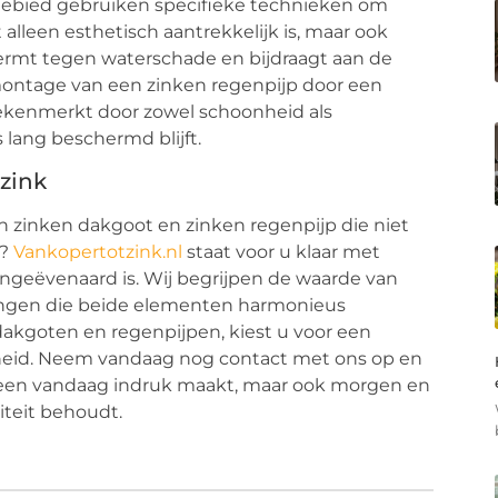
akgebied gebruiken specifieke technieken om
 alleen esthetisch aantrekkelijk is, maar ook
hermt tegen waterschade en bijdraagt aan de
ontage van een zinken regenpijp door een
gekenmerkt door zowel schoonheid als
lang beschermd blijft.
zink
n zinken dakgoot en zinken regenpijp die niet
n?
Vankopertotzink.nl
staat voor u klaar met
ongeëvenaard is. Wij begrijpen de waarde van
ingen die beide elementen harmonieus
dakgoten en regenpijpen, kiest u voor een
eid. Neem vandaag nog contact met ons op en
alleen vandaag indruk maakt, maar ook morgen en
iteit behoudt.