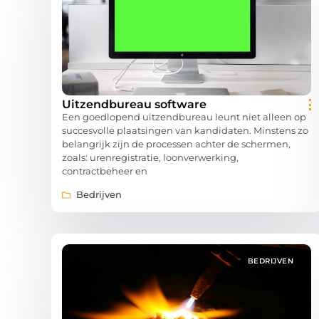
Uitzendbureau software
Een goedlopend uitzendbureau leunt niet alleen op
succesvolle plaatsingen van kandidaten. Minstens zo
belangrijk zijn de processen achter de schermen,
zoals: urenregistratie, loonverwerking,
contractbeheer en
Bedrijven
BEDRIJVEN