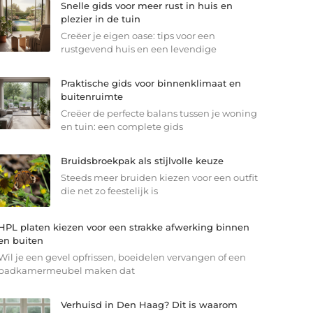
Snelle gids voor meer rust in huis en
plezier in de tuin
Creëer je eigen oase: tips voor een
rustgevend huis en een levendige
Praktische gids voor binnenklimaat en
buitenruimte
Creëer de perfecte balans tussen je woning
en tuin: een complete gids
Bruidsbroekpak als stijlvolle keuze
Steeds meer bruiden kiezen voor een outfit
die net zo feestelijk is
HPL platen kiezen voor een strakke afwerking binnen
en buiten
Wil je een gevel opfrissen, boeidelen vervangen of een
badkamermeubel maken dat
Verhuisd in Den Haag? Dit is waarom