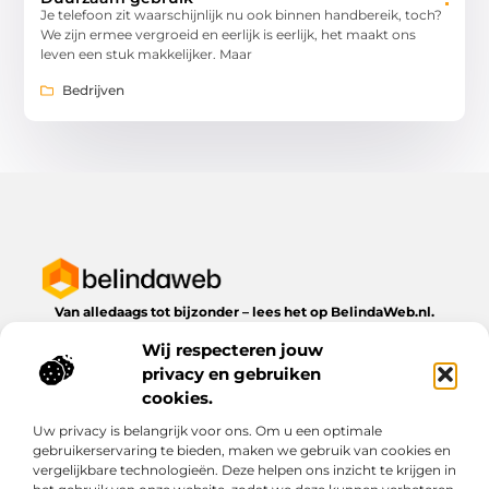
Je telefoon zit waarschijnlijk nu ook binnen handbereik, toch?
We zijn ermee vergroeid en eerlijk is eerlijk, het maakt ons
leven een stuk makkelijker. Maar
Bedrijven
Van alledaags tot bijzonder – lees het op BelindaWeb.nl.
Ontdek inspirerende blogs en artikelen over alles wat het
Wij respecteren jouw
dagelijks leven te bieden heeft.
privacy en gebruiken
Bericht categorie
cookies.
Uw privacy is belangrijk voor ons. Om u een optimale
gebruikerservaring te bieden, maken we gebruik van cookies en
vergelijkbare technologieën. Deze helpen ons inzicht te krijgen in
Onze informatie