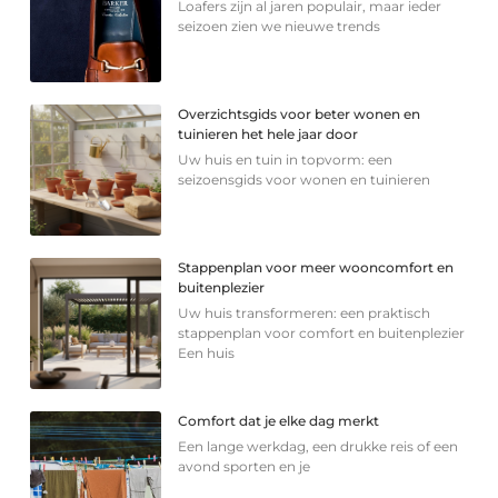
Loafers zijn al jaren populair, maar ieder
seizoen zien we nieuwe trends
Overzichtsgids voor beter wonen en
tuinieren het hele jaar door
Uw huis en tuin in topvorm: een
seizoensgids voor wonen en tuinieren
Stappenplan voor meer wooncomfort en
buitenplezier
Uw huis transformeren: een praktisch
stappenplan voor comfort en buitenplezier
Een huis
Comfort dat je elke dag merkt
Een lange werkdag, een drukke reis of een
avond sporten en je