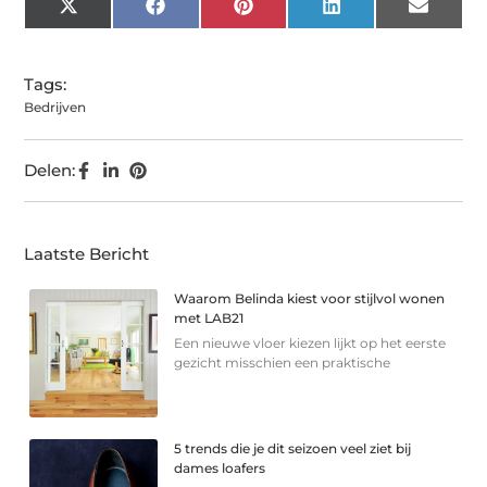
X
Facebook
Pinterest
LinkedIn
Email
(Twitter)
Tags:
Bedrijven
Delen:
Laatste Bericht
Waarom Belinda kiest voor stijlvol wonen
met LAB21
Een nieuwe vloer kiezen lijkt op het eerste
gezicht misschien een praktische
5 trends die je dit seizoen veel ziet bij
dames loafers