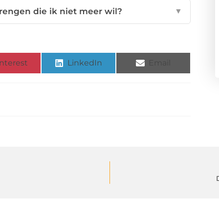
engen die ik niet meer wil?
▼
nterest
LinkedIn
Email