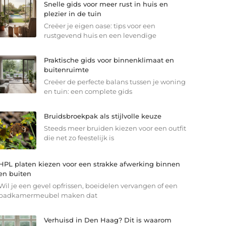
Snelle gids voor meer rust in huis en
plezier in de tuin
Creëer je eigen oase: tips voor een
rustgevend huis en een levendige
Praktische gids voor binnenklimaat en
buitenruimte
Creëer de perfecte balans tussen je woning
en tuin: een complete gids
Bruidsbroekpak als stijlvolle keuze
Steeds meer bruiden kiezen voor een outfit
die net zo feestelijk is
HPL platen kiezen voor een strakke afwerking binnen
en buiten
Wil je een gevel opfrissen, boeidelen vervangen of een
badkamermeubel maken dat
Verhuisd in Den Haag? Dit is waarom