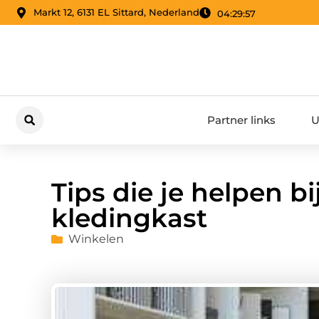
Markt 12, 6131 EL Sittard, Nederland
04:29:58
Partner links
U
Tips die je helpen b
kledingkast
Winkelen