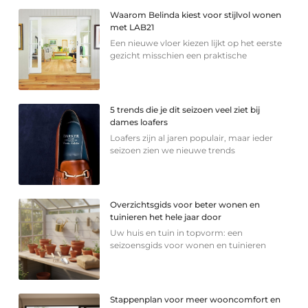
Waarom Belinda kiest voor stijlvol wonen
met LAB21
Een nieuwe vloer kiezen lijkt op het eerste
gezicht misschien een praktische
5 trends die je dit seizoen veel ziet bij
dames loafers
Loafers zijn al jaren populair, maar ieder
seizoen zien we nieuwe trends
Overzichtsgids voor beter wonen en
tuinieren het hele jaar door
Uw huis en tuin in topvorm: een
seizoensgids voor wonen en tuinieren
Stappenplan voor meer wooncomfort en