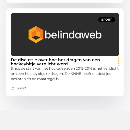
SPORT
De discussie over hoe het dragen van een
hockeybitje verplicht werd
Sinds de start van het hockeyseizoen 2015-2016 is het verplicht
om een hockeybitje te dragen. De KNHB heeft dit destijds
besloten en de maatregel is
Sport