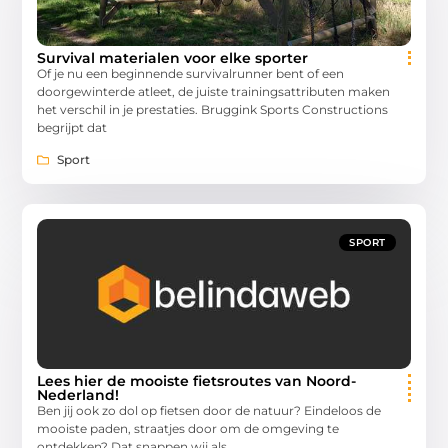
Survival materialen voor elke sporter
Of je nu een beginnende survivalrunner bent of een
doorgewinterde atleet, de juiste trainingsattributen maken
het verschil in je prestaties. Bruggink Sports Constructions
begrijpt dat
Sport
SPORT
Lees hier de mooiste fietsroutes van Noord-
Nederland!
Ben jij ook zo dol op fietsen door de natuur? Eindeloos de
mooiste paden, straatjes door om de omgeving te
ontdekken? Dat snappen wij als