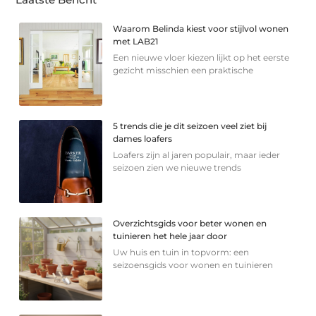
Waarom Belinda kiest voor stijlvol wonen
met LAB21
Een nieuwe vloer kiezen lijkt op het eerste
gezicht misschien een praktische
5 trends die je dit seizoen veel ziet bij
dames loafers
Loafers zijn al jaren populair, maar ieder
seizoen zien we nieuwe trends
Overzichtsgids voor beter wonen en
tuinieren het hele jaar door
Uw huis en tuin in topvorm: een
seizoensgids voor wonen en tuinieren