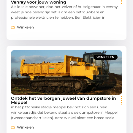
Venray voor jouw woning
Als lokale bewoner, doe-het-zelver of huiseigenaar in Venray
weet je hoe belangrijk het is om een betrouwbare en
professionele elektricien te hebben. Een Elektricien in
Winkelen
WINKELEN
Ontdek het verborgen juweel van dumpstore in
Meppel
in het pittoreske stadje meppel bevindt zich een uniek
winkelparadijs dat bekend staat als de dumpstore in Meppel
(tweedehandsartikelen). deze winkel biedt een breed scala
Winkelen