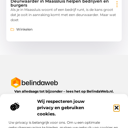
Deurwaarder in Maassluis helpen bedrijven en
burgers
Als je in Maassluis woont of een bedrijf runt, is de kans groot
dat je ooit in aanraking komt met een deurwaarder. Maar wat
doet
Winkelen
Van alledaags tot bijzonder – lees het op BelindaWeb.nl.
Ontdek inspirerende blogs en artikelen over alles wat het
Wij respecteren jouw
dagelijks leven te bieden heeft.
privacy en gebruiken
Bericht categorie
cookies.
Uw privacy is belangrijk voor ons. Om u een optimale
gebruikerservaring te bieden, maken we gebruik van cookies en