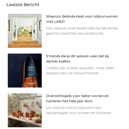
Laatste Bericht
Waarom Belinda kiest voor stijlvol wonen
met LAB21
Een nieuwe vloer kiezen lijkt op het eerste
gezicht misschien een praktische
5 trends die je dit seizoen veel ziet bij
dames loafers
Loafers zijn al jaren populair, maar ieder
seizoen zien we nieuwe trends
Overzichtsgids voor beter wonen en
tuinieren het hele jaar door
Uw huis en tuin in topvorm: een
seizoensgids voor wonen en tuinieren