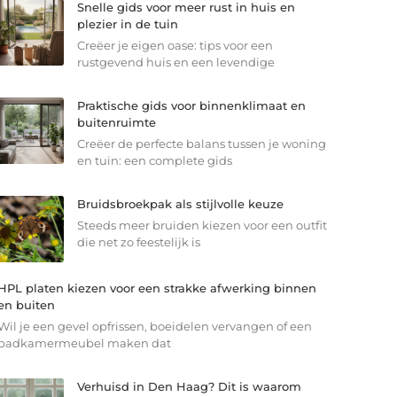
Snelle gids voor meer rust in huis en
plezier in de tuin
Creëer je eigen oase: tips voor een
rustgevend huis en een levendige
Praktische gids voor binnenklimaat en
buitenruimte
Creëer de perfecte balans tussen je woning
en tuin: een complete gids
Bruidsbroekpak als stijlvolle keuze
Steeds meer bruiden kiezen voor een outfit
die net zo feestelijk is
HPL platen kiezen voor een strakke afwerking binnen
en buiten
Wil je een gevel opfrissen, boeidelen vervangen of een
badkamermeubel maken dat
Verhuisd in Den Haag? Dit is waarom