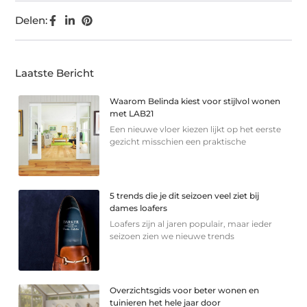
Delen:
Laatste Bericht
Waarom Belinda kiest voor stijlvol wonen
met LAB21
Een nieuwe vloer kiezen lijkt op het eerste
gezicht misschien een praktische
5 trends die je dit seizoen veel ziet bij
dames loafers
Loafers zijn al jaren populair, maar ieder
seizoen zien we nieuwe trends
Overzichtsgids voor beter wonen en
tuinieren het hele jaar door