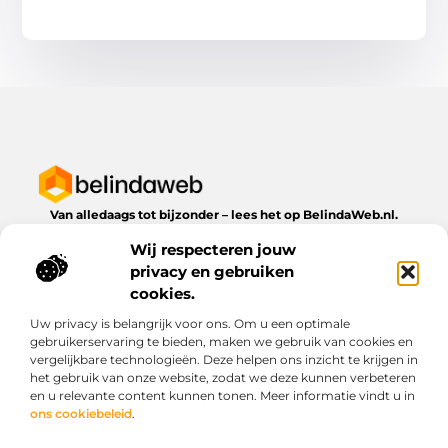
Van alledaags tot bijzonder – lees het op BelindaWeb.nl.
Ontdek inspirerende blogs en artikelen over alles wat het
Wij respecteren jouw
dagelijks leven te bieden heeft.
privacy en gebruiken
Bericht categorie
cookies.
Uw privacy is belangrijk voor ons. Om u een optimale
gebruikerservaring te bieden, maken we gebruik van cookies en
vergelijkbare technologieën. Deze helpen ons inzicht te krijgen in
Onze informatie
het gebruik van onze website, zodat we deze kunnen verbeteren
en u relevante content kunnen tonen. Meer informatie vindt u in
Kwaliteit backlinks kopen: wat je moet weten voordat je investeert
Geld verdienen via het internet: droom of werkbare realiteit?
ons cookiebeleid
.