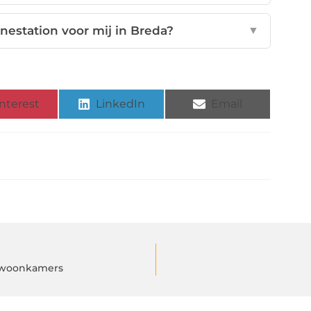
nestation voor mij in Breda?
▼
nterest
LinkedIn
Email
e woonkamers