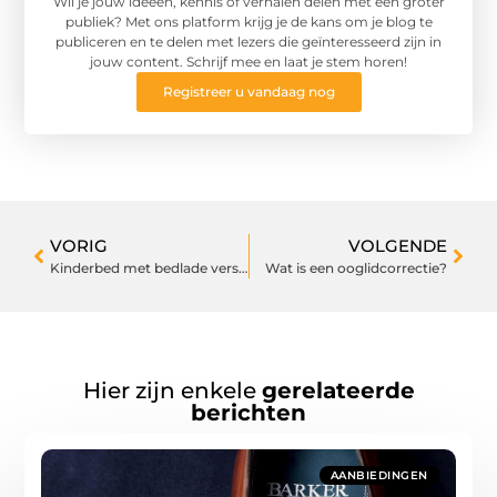
Wil je jouw ideeën, kennis of verhalen delen met een groter
publiek? Met ons platform krijg je de kans om je blog te
publiceren en te delen met lezers die geïnteresseerd zijn in
jouw content. Schrijf mee en laat je stem horen!
Registreer u vandaag nog
VORIG
VOLGENDE
Kinderbed met bedlade versus peuterbed
Wat is een ooglidcorrectie?
Hier zijn enkele
gerelateerde
berichten
AANBIEDINGEN