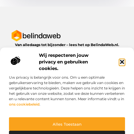
Van alledaags tot bijzonder – lees het op BelindaWeb.nl.
Ontdek inspirerende blogs en artikelen over alles wat het
Wij respecteren jouw
dagelijks leven te bieden heeft.
privacy en gebruiken
Bericht categorie
cookies.
Uw privacy is belangrijk voor ons. Om u een optimale
gebruikerservaring te bieden, maken we gebruik van cookies en
vergelijkbare technologieën. Deze helpen ons inzicht te krijgen in
Onze informatie
het gebruik van onze website, zodat we deze kunnen verbeteren
en u relevante content kunnen tonen. Meer informatie vindt u in
Kwaliteit backlinks kopen: wat je moet weten voordat je investeert
Geld verdienen via het internet: droom of werkbare realiteit?
ons cookiebeleid
.
Alles Toestaan
Website index
Cookiebeleid (EU)