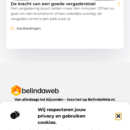
De kracht van een goede vergaderstoel
Een vergadering duurt zelden maar tien minuten. Of het nu
gaat om een brainstorm of een wekelijks overleg: de
vergaderruimte is een plek waar je
Aanbiedingen
Van alledaags tot bijzonder – lees het op BelindaWeb.nl.
Ontdek inspirerende blogs en artikelen over alles wat het
Wij respecteren jouw
dagelijks leven te bieden heeft.
privacy en gebruiken
Bericht categorie
cookies.