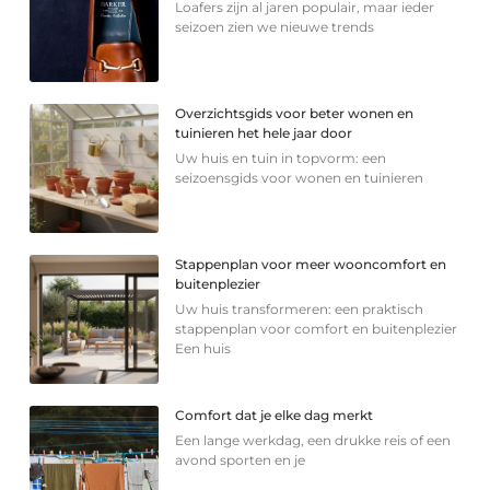
Loafers zijn al jaren populair, maar ieder
seizoen zien we nieuwe trends
Overzichtsgids voor beter wonen en
tuinieren het hele jaar door
Uw huis en tuin in topvorm: een
seizoensgids voor wonen en tuinieren
Stappenplan voor meer wooncomfort en
buitenplezier
Uw huis transformeren: een praktisch
stappenplan voor comfort en buitenplezier
Een huis
Comfort dat je elke dag merkt
Een lange werkdag, een drukke reis of een
avond sporten en je