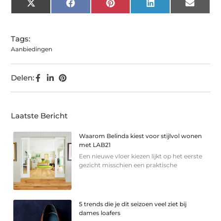
X
Facebook
Pinterest
LinkedIn
Email
(Twitter)
Tags:
Aanbiedingen
Delen:
Laatste Bericht
Waarom Belinda kiest voor stijlvol wonen
met LAB21
Een nieuwe vloer kiezen lijkt op het eerste
gezicht misschien een praktische
5 trends die je dit seizoen veel ziet bij
dames loafers