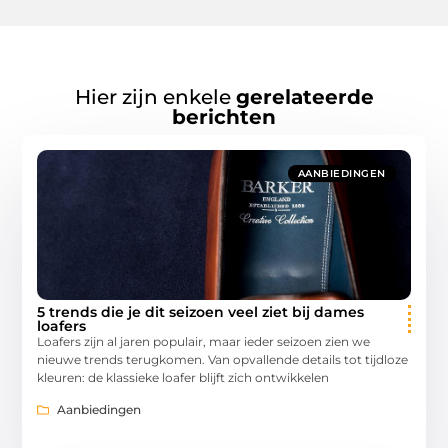
Hier zijn enkele
gerelateerde
berichten
AANBIEDINGEN
5 trends die je dit seizoen veel ziet bij dames
loafers
Loafers zijn al jaren populair, maar ieder seizoen zien we
nieuwe trends terugkomen. Van opvallende details tot tijdloze
kleuren: de klassieke loafer blijft zich ontwikkelen
Aanbiedingen