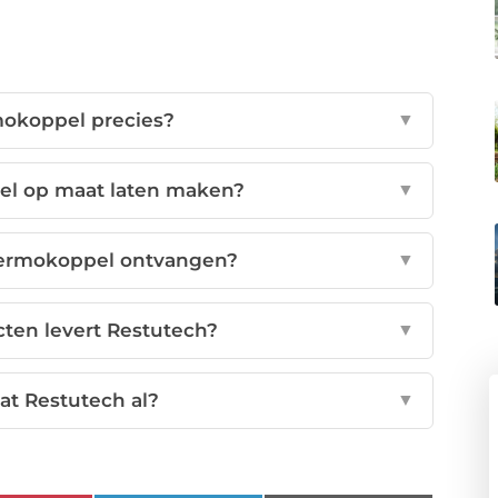
mokoppel precies?
▼
el op maat laten maken?
▼
hermokoppel ontvangen?
▼
ten levert Restutech?
▼
at Restutech al?
▼