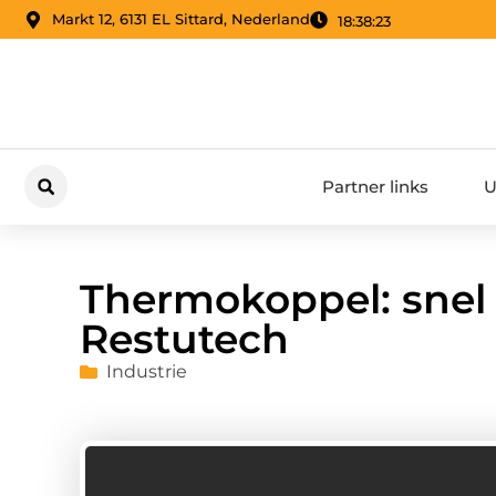
Markt 12, 6131 EL Sittard, Nederland
18:38:24
Partner links
U
Thermokoppel: snel 
Restutech
Industrie