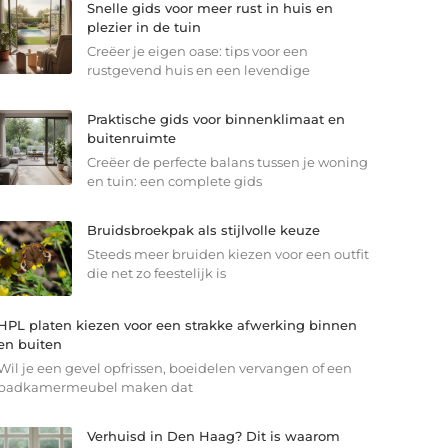
Snelle gids voor meer rust in huis en
plezier in de tuin
Creëer je eigen oase: tips voor een
rustgevend huis en een levendige
Praktische gids voor binnenklimaat en
buitenruimte
Creëer de perfecte balans tussen je woning
en tuin: een complete gids
Bruidsbroekpak als stijlvolle keuze
Steeds meer bruiden kiezen voor een outfit
die net zo feestelijk is
HPL platen kiezen voor een strakke afwerking binnen
en buiten
Wil je een gevel opfrissen, boeidelen vervangen of een
badkamermeubel maken dat
Verhuisd in Den Haag? Dit is waarom