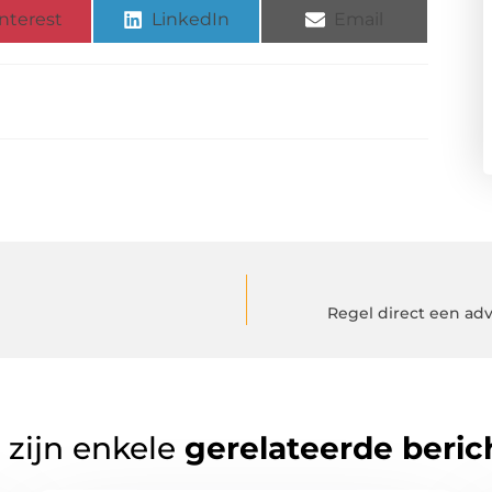
nterest
LinkedIn
Email
Regel direct een ad
 zijn enkele
gerelateerde beric