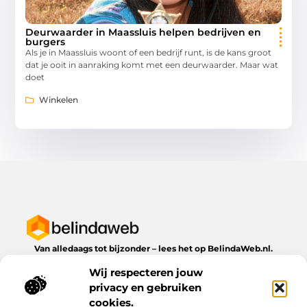
Deurwaarder in Maassluis helpen bedrijven en
burgers
Als je in Maassluis woont of een bedrijf runt, is de kans groot
dat je ooit in aanraking komt met een deurwaarder. Maar wat
doet
Winkelen
Van alledaags tot bijzonder – lees het op BelindaWeb.nl.
Ontdek inspirerende blogs en artikelen over alles wat het
Wij respecteren jouw
dagelijks leven te bieden heeft.
privacy en gebruiken
Bericht categorie
cookies.