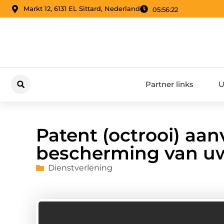
Markt 12, 6131 EL Sittard, Nederland
05:56:23
Partner links
U
Patent (octrooi) aan
bescherming van uw
Dienstverlening