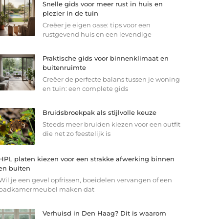
Snelle gids voor meer rust in huis en
plezier in de tuin
Creëer je eigen oase: tips voor een
rustgevend huis en een levendige
Praktische gids voor binnenklimaat en
buitenruimte
Creëer de perfecte balans tussen je woning
en tuin: een complete gids
Bruidsbroekpak als stijlvolle keuze
Steeds meer bruiden kiezen voor een outfit
die net zo feestelijk is
HPL platen kiezen voor een strakke afwerking binnen
en buiten
Wil je een gevel opfrissen, boeidelen vervangen of een
badkamermeubel maken dat
Verhuisd in Den Haag? Dit is waarom