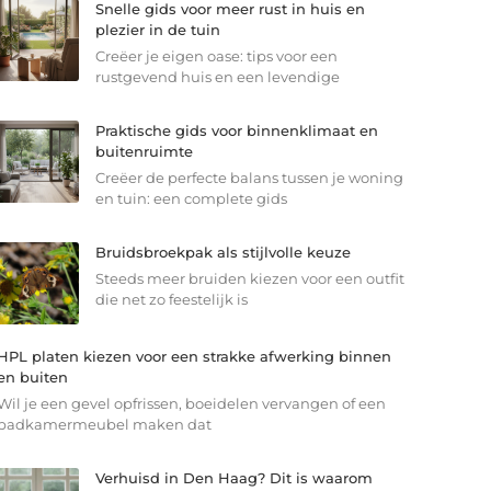
Snelle gids voor meer rust in huis en
plezier in de tuin
Creëer je eigen oase: tips voor een
rustgevend huis en een levendige
Praktische gids voor binnenklimaat en
buitenruimte
Creëer de perfecte balans tussen je woning
en tuin: een complete gids
Bruidsbroekpak als stijlvolle keuze
Steeds meer bruiden kiezen voor een outfit
die net zo feestelijk is
HPL platen kiezen voor een strakke afwerking binnen
en buiten
Wil je een gevel opfrissen, boeidelen vervangen of een
badkamermeubel maken dat
Verhuisd in Den Haag? Dit is waarom