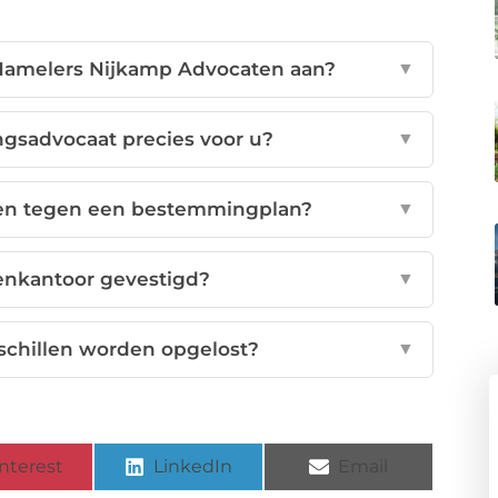
 Hamelers Nijkamp Advocaten aan?
▼
gsadvocaat precies voor u?
▼
aren tegen een bestemmingplan?
▼
enkantoor gevestigd?
▼
schillen worden opgelost?
▼
nterest
LinkedIn
Email