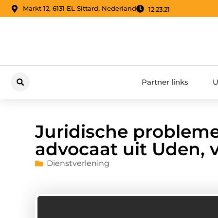
Markt 12, 6131 EL Sittard, Nederland
12:23:22
Partner links
U
Juridische problem
advocaat uit Uden, v
Dienstverlening