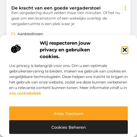
De kracht van een goede vergaderstoel
Een vergadering duurt zelden maar tien minuten. Of het nu
gaat om een brainstorm of een wekelijks overleg: de
vergaderruimte is een plek waar je
Aanbiedingen
Wij respecteren jouw
privacy en gebruiken
cookies.
Uw privacy is belangrijk voor ons. Om u een optimale
gebruikerservaring te bieden, maken we gebruik van cookies en
vergelijkbare technologieën. Deze helpen ons inzicht te krijgen in
het gebruik van onze website, zodat we deze kunnen verbeteren
en u relevante content kunnen tonen. Meer informatie vindt u in
ons cookiebeleid
.
Van alledaags tot bijzonder – lees het op BelindaWeb.nl.
Alles Toestaan
Ontdek inspirerende blogs en artikelen over alles wat het
dagelijks leven te bieden heeft.
Cookies Beheren
Bericht categorie