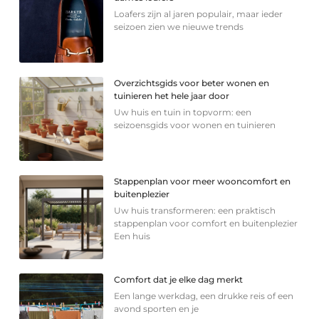
Loafers zijn al jaren populair, maar ieder
seizoen zien we nieuwe trends
Overzichtsgids voor beter wonen en
tuinieren het hele jaar door
Uw huis en tuin in topvorm: een
seizoensgids voor wonen en tuinieren
Stappenplan voor meer wooncomfort en
buitenplezier
Uw huis transformeren: een praktisch
stappenplan voor comfort en buitenplezier
Een huis
Comfort dat je elke dag merkt
Een lange werkdag, een drukke reis of een
avond sporten en je