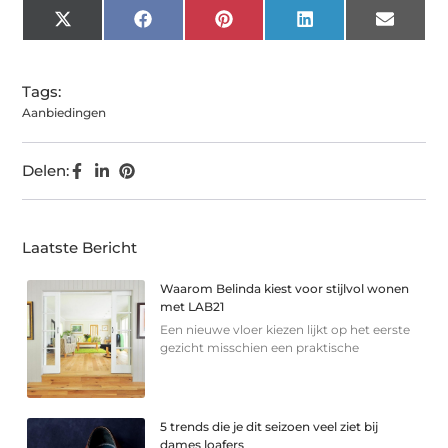
X
Facebook
Pinterest
LinkedIn
Email
(Twitter)
Tags:
Aanbiedingen
Delen:
Laatste Bericht
Waarom Belinda kiest voor stijlvol wonen
met LAB21
Een nieuwe vloer kiezen lijkt op het eerste
gezicht misschien een praktische
5 trends die je dit seizoen veel ziet bij
dames loafers