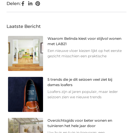
Delen:
Laatste Bericht
Waarom Belinda kiest voor stijlvol wonen
met LAB21
Een nieuwe vloer kiezen lijkt op het eerste
gezicht misschien een praktische
5 trends die je dit seizoen veel ziet bij
dames loafers
Loafers zijn al jaren populair, maar ieder
seizoen zien we nieuwe trends
Overzichtsgids voor beter wonen en
tuinieren het hele jaar door
Uw huis en tuin in topvorm: een