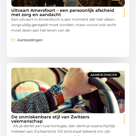
Uitvaart Amersfoort – een persoonlijk afscheid
met zorg en aandacht
Een uitvaart in Amersfoort is een moment dat niet alleen
zorgvuldig geregeld moet worden, maar vooral ook recht
moet doen aan het leven van de
Aanbiedingen
AANBIEDINGEN
De onmiskenbare stijl van Zwitsers
vakmanschap
Als je denkt aan luxe horloges, dan denk je waarschijnlijk
meteen aan Zwitserland. Dit land staat bekend om zijn