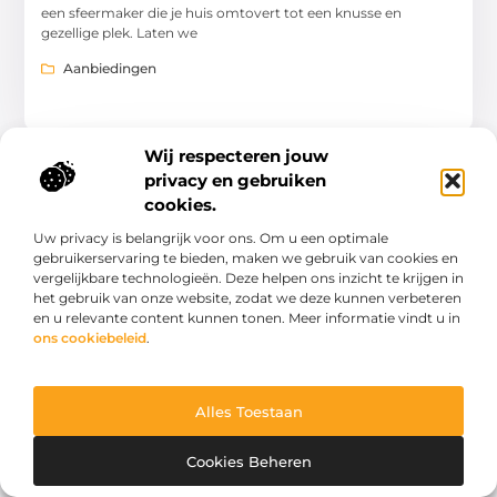
een sfeermaker die je huis omtovert tot een knusse en
gezellige plek. Laten we
Aanbiedingen
Wij respecteren jouw
privacy en gebruiken
AANBIEDINGEN
cookies.
Uw privacy is belangrijk voor ons. Om u een optimale
gebruikerservaring te bieden, maken we gebruik van cookies en
vergelijkbare technologieën. Deze helpen ons inzicht te krijgen in
het gebruik van onze website, zodat we deze kunnen verbeteren
en u relevante content kunnen tonen. Meer informatie vindt u in
ons cookiebeleid
.
De kracht van een goede vergaderstoel
Een vergadering duurt zelden maar tien minuten. Of het nu
gaat om een brainstorm of een wekelijks overleg: de
vergaderruimte is een plek waar je
Alles Toestaan
Aanbiedingen
Cookies Beheren