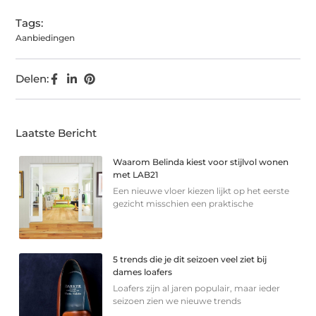
Tags:
Aanbiedingen
Delen:
Laatste Bericht
Waarom Belinda kiest voor stijlvol wonen
met LAB21
Een nieuwe vloer kiezen lijkt op het eerste
gezicht misschien een praktische
5 trends die je dit seizoen veel ziet bij
dames loafers
Loafers zijn al jaren populair, maar ieder
seizoen zien we nieuwe trends