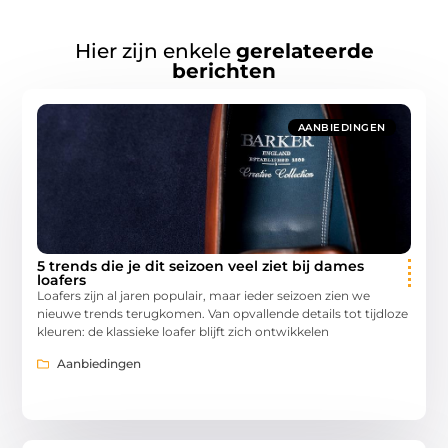
Hier zijn enkele
gerelateerde
berichten
AANBIEDINGEN
5 trends die je dit seizoen veel ziet bij dames
loafers
Loafers zijn al jaren populair, maar ieder seizoen zien we
nieuwe trends terugkomen. Van opvallende details tot tijdloze
kleuren: de klassieke loafer blijft zich ontwikkelen
Aanbiedingen