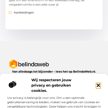
gaat om een brainstorm of een wekelijks overleg: de
vergaderruimte is een plek waar je
Aanbiedingen
Van alledaags tot bijzonder – lees het op BelindaWeb.nl.
Ontdek inspirerende blogs en artikelen over alles wat het
Wij respecteren jouw
dagelijks leven te bieden heeft.
privacy en gebruiken
Bericht categorie
cookies.
Uw privacy is belangrijk voor ons. Om u een optimale
gebruikerservaring te bieden, maken we gebruik van cookies en
vergelijkbare technologieën. Deze helpen ons inzicht te krijgen in