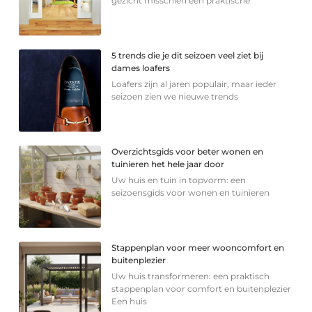
gezicht misschien een praktische
5 trends die je dit seizoen veel ziet bij
dames loafers
Loafers zijn al jaren populair, maar ieder
seizoen zien we nieuwe trends
Overzichtsgids voor beter wonen en
tuinieren het hele jaar door
Uw huis en tuin in topvorm: een
seizoensgids voor wonen en tuinieren
Stappenplan voor meer wooncomfort en
buitenplezier
Uw huis transformeren: een praktisch
stappenplan voor comfort en buitenplezier
Een huis