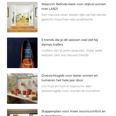
Waarom Belinda kiest voor stijlvol wonen
met LAB21
Een nieuwe vloer kiezen lijkt op het eerste
gezicht misschien een praktische
5 trends die je dit seizoen veel ziet bij
dames loafers
Loafers zijn al jaren populair, maar ieder
seizoen zien we nieuwe trends
Overzichtsgids voor beter wonen en
tuinieren het hele jaar door
Uw huis en tuin in topvorm: een
seizoensgids voor wonen en tuinieren
Stappenplan voor meer wooncomfort en
buitenplezier